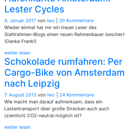
Lester Cycles
zu
4. Januar 2017
von
Iwo
|
30 Kommentare
Hafenkante
Wieder einmal hat mir ein treuer Leser des
Amsterdam:
Stahlrahmen-Blogs einen neuen Rahmenbauer beschert
Lester
(Danke Frank!).
Cycles
weiter lesen
Schokolade rumfahren: Per
Cargo-Bike von Amsterdam
nach Leipzig
zu
7. August 2013
von
Iwo
|
24 Kommentare
Schokolade
Wie macht man darauf aufmerksam, dass ein
rumfahren:
Lastentransport über große Strecken auch auch
Per
(ziemlich) CO2-neutral möglich ist?
Cargo-
weiter lesen
Bike