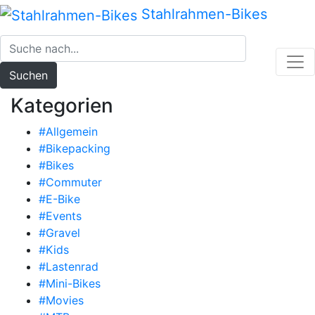
Zum
Stahlrahmen-Bikes
Inhalt
springen
Suchen
Kategorien
#Allgemein
#Bikepacking
#Bikes
#Commuter
#E-Bike
#Events
#Gravel
#Kids
#Lastenrad
#Mini-Bikes
#Movies