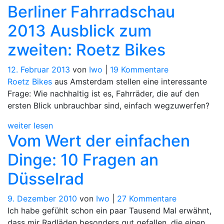
Berliner Fahrradschau
von
Amsterdam
2013 Ausblick zum
nach
zweiten: Roetz Bikes
Leipzig
zu
12. Februar 2013
von
Iwo
|
19 Kommentare
Berliner
Roetz Bikes
aus Amsterdam stellen eine interessante
Fahrradschau
Frage: Wie nachhaltig ist es, Fahrräder, die auf den
2013
ersten Blick unbrauchbar sind, einfach wegzuwerfen?
Ausblick
weiter lesen
zum
Vom Wert der einfachen
zweiten:
Roetz
Dinge: 10 Fragen an
Bikes
Düsselrad
zu
9. Dezember 2010
von
Iwo
|
27 Kommentare
Vom
Ich habe gefühlt schon ein paar Tausend Mal erwähnt,
Wert
dass mir Radläden besonders gut gefallen, die einen