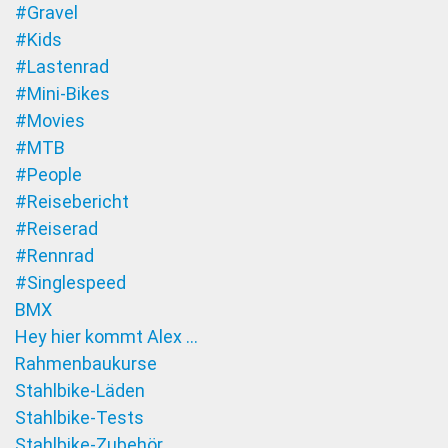
#Gravel
#Kids
#Lastenrad
#Mini-Bikes
#Movies
#MTB
#People
#Reisebericht
#Reiserad
#Rennrad
#Singlespeed
BMX
Hey hier kommt Alex …
Rahmenbaukurse
Stahlbike-Läden
Stahlbike-Tests
Stahlbike-Zubehör