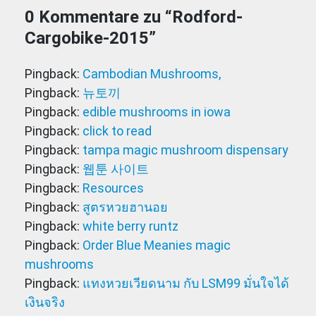
0 Kommentare zu “
Rodford-
Cargobike-2015
”
Pingback:
Cambodian Mushrooms,
Pingback:
뉴토끼
Pingback:
edible mushrooms in iowa
Pingback:
click to read
Pingback:
tampa magic mushroom dispensary
Pingback:
웹툰 사이트
Pingback:
Resources
Pingback:
สูตรหวยฮานอย
Pingback:
white berry runtz
Pingback:
Order Blue Meanies magic
mushrooms
Pingback:
แทงหวยเวียดนาม กับ LSM99 มั่นใจได้
เงินจริง