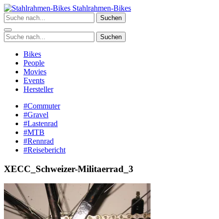
Zum
Stahlrahmen-Bikes
Inhalt
Suchen
springen
Suchen
Bikes
People
Movies
Events
Hersteller
#Commuter
#Gravel
#Lastenrad
#MTB
#Rennrad
#Reisebericht
XECC_Schweizer-Militaerrad_3