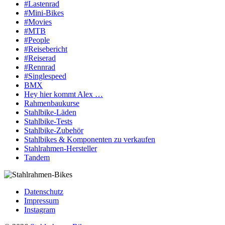
#Lastenrad
#Mini-Bikes
#Movies
#MTB
#People
#Reisebericht
#Reiserad
#Rennrad
#Singlespeed
BMX
Hey hier kommt Alex …
Rahmenbaukurse
Stahlbike-Läden
Stahlbike-Tests
Stahlbike-Zubehör
Stahlbikes & Komponenten zu verkaufen
Stahlrahmen-Hersteller
Tandem
Datenschutz
Impressum
Instagram