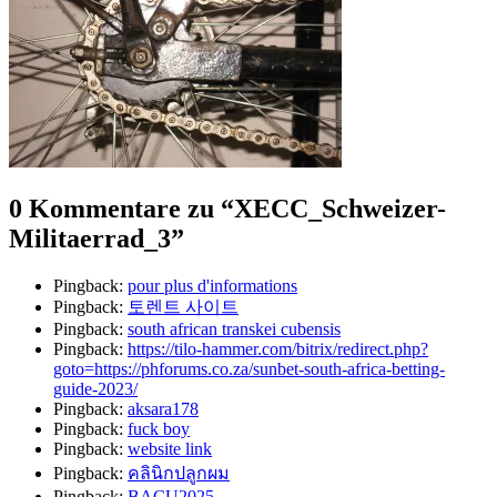
0 Kommentare zu “
XECC_Schweizer-
Militaerrad_3
”
Pingback:
pour plus d'informations
Pingback:
토렌트 사이트
Pingback:
south african transkei cubensis​
Pingback:
https://tilo-hammer.com/bitrix/redirect.php?
goto=https://phforums.co.za/sunbet-south-africa-betting-
guide-2023/
Pingback:
aksara178
Pingback:
fuck boy
Pingback:
website link
Pingback:
คลินิกปลูกผม
Pingback:
BACU2025