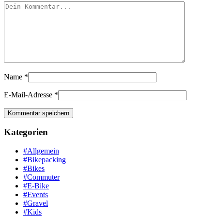
Name
*
E-Mail-Adresse
*
Kategorien
#Allgemein
#Bikepacking
#Bikes
#Commuter
#E-Bike
#Events
#Gravel
#Kids