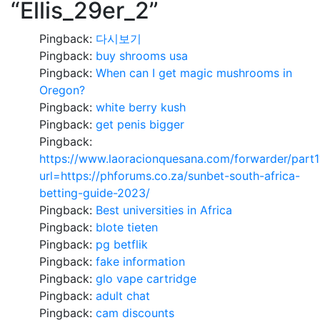
“
Ellis_29er_2
”
Pingback:
다시보기
Pingback:
buy shrooms usa​
Pingback:
When can I get magic mushrooms in
Oregon?
Pingback:
white berry kush
Pingback:
get penis bigger
Pingback:
https://www.laoracionquesana.com/forwarder/part1
url=https://phforums.co.za/sunbet-south-africa-
betting-guide-2023/
Pingback:
Best universities in Africa
Pingback:
blote tieten
Pingback:
pg betflik
Pingback:
fake information
Pingback:
glo vape cartridge
Pingback:
adult chat
Pingback:
cam discounts