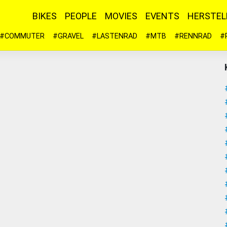
BIKES
PEOPLE
MOVIES
EVENTS
HERSTEL
#COMMUTER
#GRAVEL
#LASTENRAD
#MTB
#RENNRAD
#