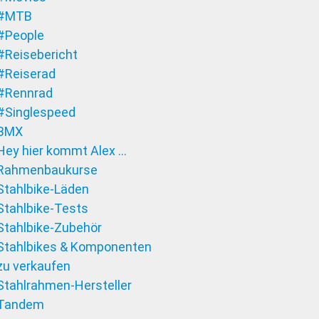
#MTB
#People
#Reisebericht
#Reiserad
#Rennrad
#Singlespeed
BMX
Hey hier kommt Alex …
Rahmenbaukurse
Stahlbike-Läden
Stahlbike-Tests
Stahlbike-Zubehör
Stahlbikes & Komponenten
zu verkaufen
Stahlrahmen-Hersteller
Tandem