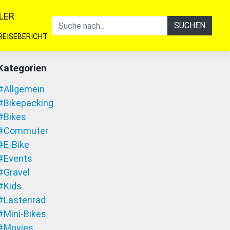
LER
SUCHEN
REISEBERICHT
Kategorien
#Allgemein
#Bikepacking
#Bikes
#Commuter
#E-Bike
#Events
#Gravel
#Kids
#Lastenrad
#Mini-Bikes
#Movies