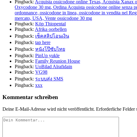
Pingback:
Acquista ossicodone online Texas, Acquista Xanax on
Oxycodone 30 mg, Ordina Acquista ossicodone online senza pre
ordonnance, ossicodone in linea, ossicodone in vendita nel Reg
mercato, USA, Vente ossicodone 30 mg
Pingback:
Köp Thiopental
Pingback:
Afrika oorbellen
Pingback:
เช็คสลิปโอนเงิน
Pingback:
tap here
Pingback:
หนังโป๊ซับไทย
Pingback:
PinUp yukle
Pingback:
Family Reunion House
Pingback:
UoBilad Alrafidain
Pingback:
VG98
Pingback:
ระบบส่ง SMS
Pingback:
xxx
Kommentar schreiben
Deine E-Mail-Adresse wird nicht veröffentlicht.
Erforderliche Felder 