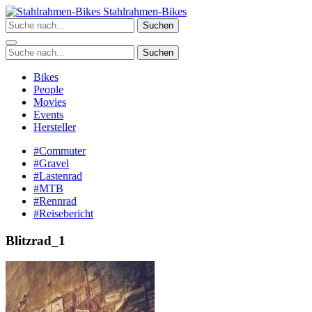
Zum
Stahlrahmen-Bikes
Inhalt
Suchen
springen
Suchen
Bikes
People
Movies
Events
Hersteller
#Commuter
#Gravel
#Lastenrad
#MTB
#Rennrad
#Reisebericht
Blitzrad_1