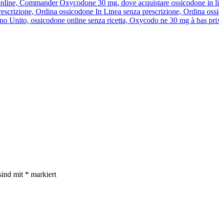
line, Commander Oxycodone 30 mg, dove acquistare ossicodone in linea
scrizione, Ordina ossicodone In Linea senza prescrizione, Ordina oss
no Unito, ossicodone online senza ricetta, Oxycodo ne 30 mg à bas prix
sind mit
*
markiert