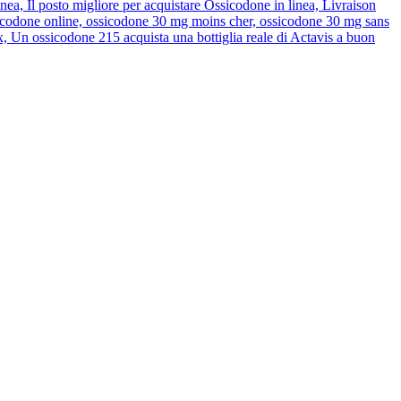
, Il posto migliore per acquistare Ossicodone in linea, Livraison
icodone online, ossicodone 30 mg moins cher, ossicodone 30 mg sans
, Un ossicodone 215 acquista una bottiglia reale di Actavis a buon