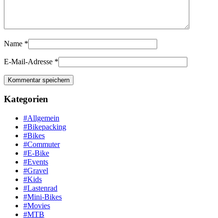
Name
*
E-Mail-Adresse
*
Kategorien
#Allgemein
#Bikepacking
#Bikes
#Commuter
#E-Bike
#Events
#Gravel
#Kids
#Lastenrad
#Mini-Bikes
#Movies
#MTB