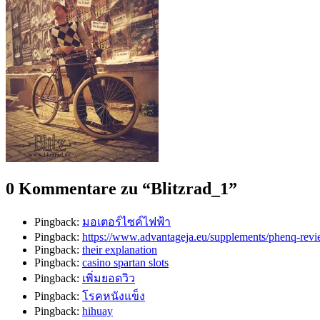
0 Kommentare zu “
Blitzrad_1
”
Pingback:
มอเตอร์ไซค์ไฟฟ้า
Pingback:
https://www.advantageja.eu/supplements/phenq-revi
Pingback:
their explanation
Pingback:
casino spartan slots
Pingback:
เพิ่มยอดวิว
Pingback:
โรคหนังแข็ง
Pingback:
hihuay