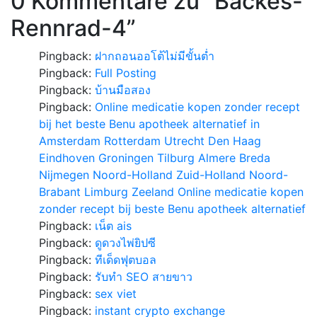
0 Kommentare zu “
Backes-
Rennrad-4
”
Pingback:
ฝากถอนออโต้ไม่มีขั้นต่ำ
Pingback:
Full Posting
Pingback:
บ้านมือสอง
Pingback:
Online medicatie kopen zonder recept
bij het beste Benu apotheek alternatief in
Amsterdam Rotterdam Utrecht Den Haag
Eindhoven Groningen Tilburg Almere Breda
Nijmegen Noord-Holland Zuid-Holland Noord-
Brabant Limburg Zeeland Online medicatie kopen
zonder recept bij beste Benu apotheek alternatief
Pingback:
เน็ต ais
Pingback:
ดูดวงไพ่ยิปซี
Pingback:
ทีเด็ดฟุตบอล
Pingback:
รับทำ SEO สายขาว
Pingback:
sex viet
Pingback:
instant crypto exchange