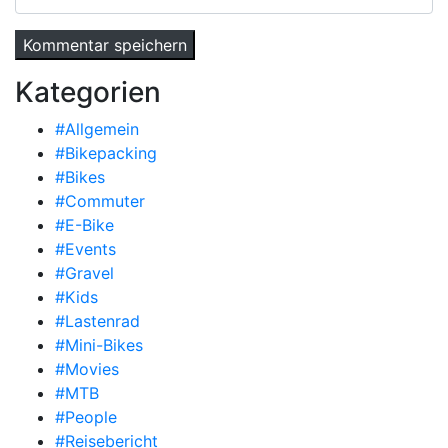
Kategorien
#Allgemein
#Bikepacking
#Bikes
#Commuter
#E-Bike
#Events
#Gravel
#Kids
#Lastenrad
#Mini-Bikes
#Movies
#MTB
#People
#Reisebericht