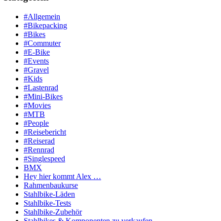
#Allgemein
#Bikepacking
#Bikes
#Commuter
#E-Bike
#Events
#Gravel
#Kids
#Lastenrad
#Mini-Bikes
#Movies
#MTB
#People
#Reisebericht
#Reiserad
#Rennrad
#Singlespeed
BMX
Hey hier kommt Alex …
Rahmenbaukurse
Stahlbike-Läden
Stahlbike-Tests
Stahlbike-Zubehör
Stahlbikes & Komponenten zu verkaufen