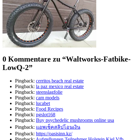
0 Kommentare zu “
Waltworks-Fatbike-
LowQ-2
”
Pingback:
cerritos beach real estate
Pingback:
la paz mexico real estate
Pingback:
steenslagfolie
Pingback:
cam models
Pingback:
lucabet
Pingback:
Food Recipes
Pingback:
pgslot168
Pingback:
Buy psychedelic mushrooms online usa
Pingback:
แอพเช็คสลิปโอนเงิน
Pingback:
https://oasisinn.kz/
Pingback:
Aufstellungen Teilnehmer Holstein Kiel Vfb