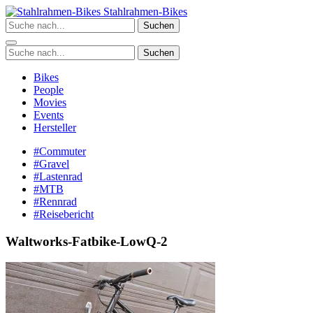
Zum
Stahlrahmen-Bikes
Inhalt
Suchen
springen
Suchen
Bikes
People
Movies
Events
Hersteller
#Commuter
#Gravel
#Lastenrad
#MTB
#Rennrad
#Reisebericht
Waltworks-Fatbike-LowQ-2