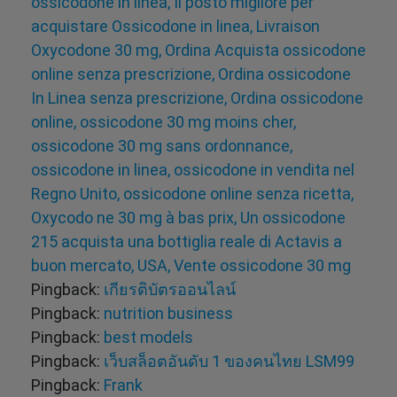
ossicodone in linea, Il posto migliore per
acquistare Ossicodone in linea, Livraison
Oxycodone 30 mg, Ordina Acquista ossicodone
online senza prescrizione, Ordina ossicodone
In Linea senza prescrizione, Ordina ossicodone
online, ossicodone 30 mg moins cher,
ossicodone 30 mg sans ordonnance,
ossicodone in linea, ossicodone in vendita nel
Regno Unito, ossicodone online senza ricetta,
Oxycodo ne 30 mg à bas prix, Un ossicodone
215 acquista una bottiglia reale di Actavis a
buon mercato, USA, Vente ossicodone 30 mg
Pingback:
เกียรติบัตรออนไลน์
Pingback:
nutrition business
Pingback:
best models
Pingback:
เว็บสล็อตอันดับ 1 ของคนไทย LSM99
Pingback:
Frank