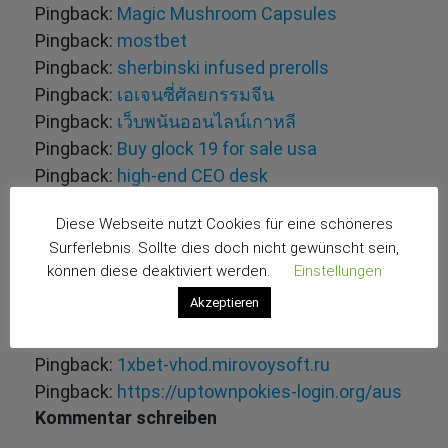
Pingback:
Magic Mushroom Capsules
Pingback:
mostbet
Pingback:
sherbinski infused prerolls
Pingback:
เอเจนซี่ศัลยกรรมจีน
Pingback:
เว็บพนันออนไลน์เกาหลี
Pingback:
Buy glock 19 for sale usa
Pingback:
high-end CEO desk
Pingback:
Spielen Sie Razor Returns in
Diese Webseite nutzt Cookies für eine schöneres
Deutschland
Surferlebnis. Sollte dies doch nicht gewünscht sein,
Pingback:
Debelov
können diese deaktiviert werden.
Einstellungen
Pingback:
Alexander Debelov
Akzeptieren
Pingback:
gratowin casino 50 free spins
Pingback:
browse this site
Pingback:
1xbet-vhod.mirovoysoft.ru
Pingback:
https://uptownpokies-login.org/aus
Kommentar schreiben