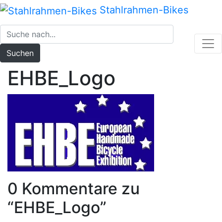
Zum
Stahlrahmen-Bikes
Inhalt
springen
Suchen
EHBE_Logo
0 Kommentare zu
“
EHBE_Logo
”