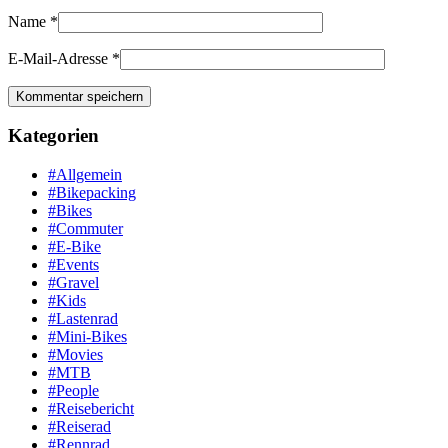
Name
*
E-Mail-Adresse
*
Kategorien
#Allgemein
#Bikepacking
#Bikes
#Commuter
#E-Bike
#Events
#Gravel
#Kids
#Lastenrad
#Mini-Bikes
#Movies
#MTB
#People
#Reisebericht
#Reiserad
#Rennrad