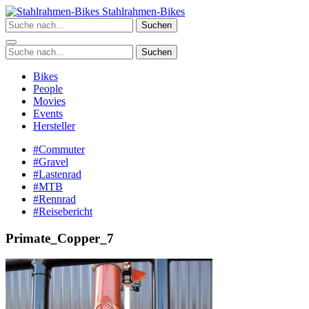
Zum
Stahlrahmen-Bikes
Inhalt
Suchen
springen
Suchen
Bikes
People
Movies
Events
Hersteller
#Commuter
#Gravel
#Lastenrad
#MTB
#Rennrad
#Reisebericht
Primate_Copper_7