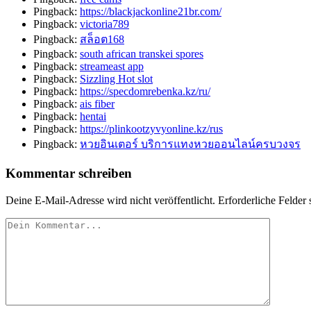
Pingback:
https://blackjackonline21br.com/
Pingback:
victoria789
Pingback:
สล็อต168
Pingback:
south african transkei spores
Pingback:
streameast app
Pingback:
Sizzling Hot slot
Pingback:
https://specdomrebenka.kz/ru/
Pingback:
ais fiber
Pingback:
hentai
Pingback:
https://plinkootzyvyonline.kz/rus
Pingback:
หวยอินเตอร์ บริการแทงหวยออนไลน์ครบวงจร
Kommentar schreiben
Deine E-Mail-Adresse wird nicht veröffentlicht.
Erforderliche Felder 