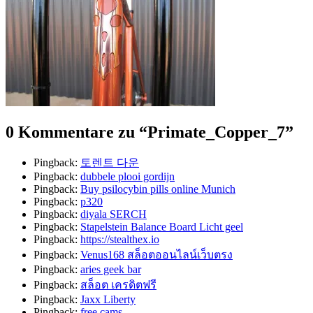
0 Kommentare zu “
Primate_Copper_7
”
Pingback:
토렌트 다운
Pingback:
dubbele plooi gordijn
Pingback:
Buy psilocybin pills online Munich
Pingback:
p320
Pingback:
diyala SERCH
Pingback:
Stapelstein Balance Board Licht geel
Pingback:
https://stealthex.io
Pingback:
Venus168 สล็อตออนไลน์เว็บตรง
Pingback:
aries geek bar
Pingback:
สล็อต เครดิตฟรี
Pingback:
Jaxx Liberty
Pingback:
free cams