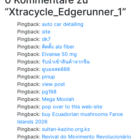
“
Xtracycle_Edgerunner_1
”
Pingback:
auto car detailing
Pingback:
site
Pingback:
dk7
Pingback:
ติดตั้ง ais fiber
Pingback:
Elvanse 50 mg
Pingback:
รับนำเข้าสินค้าจากจีน
Pingback:
ดูบอลสด888
Pingback:
pinup
Pingback:
view post
Pingback:
pg168
Pingback:
Mega Moolah
Pingback:
pop over to this web-site
Pingback:
buy Ecuadorian mushrooms Faroe
Islands 2026
Pingback:
sultan-kazino.org.kz
Pingback:
Revival do Movimento Revolucionário