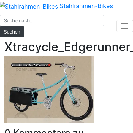
Zum
Stahlrahmen-Bikes
Inhalt
springen
Suchen
Xtracycle_Edgerunner
0 Kommentare zu