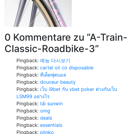
0 Kommentare zu “
A-Train-
Classic-Roadbike-3
”
Pingback:
예능 다시보기
Pingback:
cartel oil co disposable
Pingback:
ทีเด็ดฟุตบอล
Pingback:
douceur beauty
Pingback:
เว็บ i9bet กับ vbet poker ต่างกับเว็บ
LSM99 อย่างไร
Pingback:
tải sunwin
Pingback:
omg
Pingback:
deals
Pingback:
essentials
Pingback:
plinko