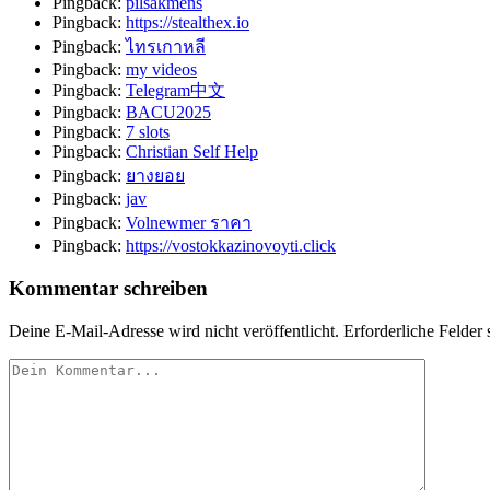
Pingback:
pilsakmens
Pingback:
https://stealthex.io
Pingback:
ไทรเกาหลี
Pingback:
my videos
Pingback:
Telegram中文
Pingback:
BACU2025
Pingback:
7 slots
Pingback:
Christian Self Help
Pingback:
ยางยอย
Pingback:
jav
Pingback:
Volnewmer ราคา
Pingback:
https://vostokkazinovoyti.click
Kommentar schreiben
Deine E-Mail-Adresse wird nicht veröffentlicht.
Erforderliche Felder 