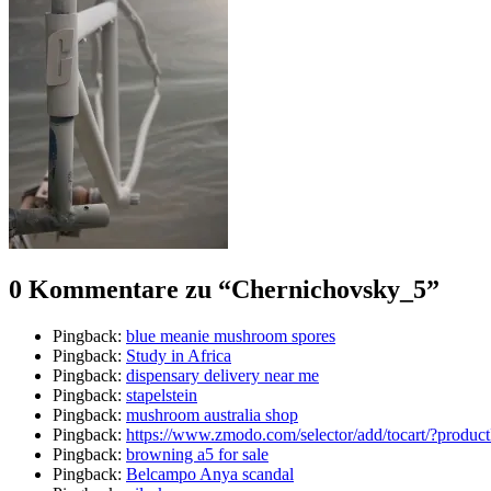
0 Kommentare zu “
Chernichovsky_5
”
Pingback:
blue meanie mushroom spores
Pingback:
Study in Africa
Pingback:
dispensary delivery near me
Pingback:
stapelstein
Pingback:
mushroom australia shop
Pingback:
https://www.zmodo.com/selector/add/tocart/?produc
Pingback:
browning a5 for sale
Pingback:
Belcampo Anya scandal