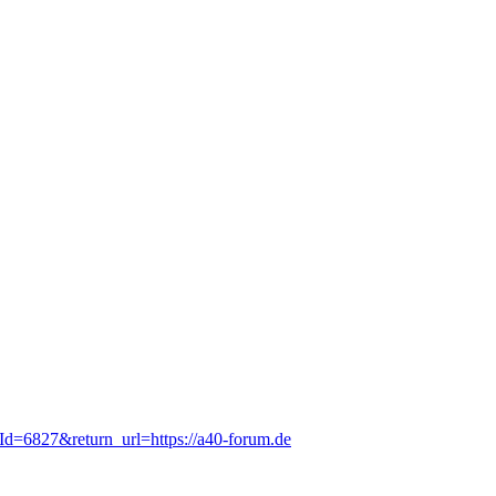
tId=6827&return_url=https://a40-forum.de