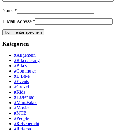
Name
*
E-Mail-Adresse
*
Kategorien
#Allgemein
#Bikepacking
#Bikes
#Commuter
#E-Bike
#Events
#Gravel
#Kids
#Lastenrad
#Mini-Bikes
#Movies
#MTB
#People
#Reisebericht
#Reiserad