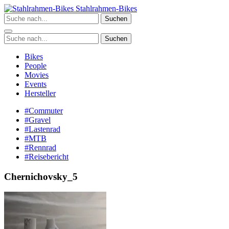
Zum
Stahlrahmen-Bikes
Inhalt
Suchen
springen
Suchen
Bikes
People
Movies
Events
Hersteller
#Commuter
#Gravel
#Lastenrad
#MTB
#Rennrad
#Reisebericht
Chernichovsky_5