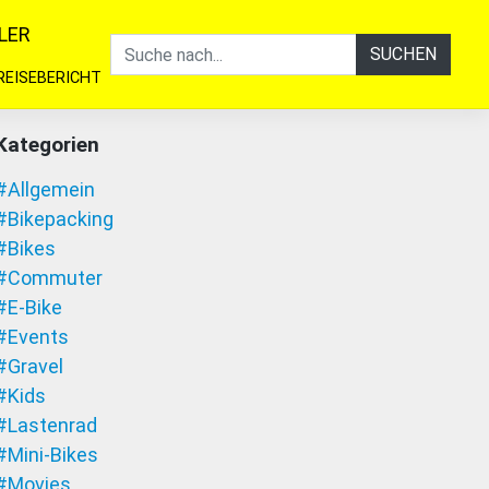
LER
SUCHEN
REISEBERICHT
Kategorien
#Allgemein
#Bikepacking
#Bikes
#Commuter
#E-Bike
#Events
#Gravel
#Kids
#Lastenrad
#Mini-Bikes
#Movies