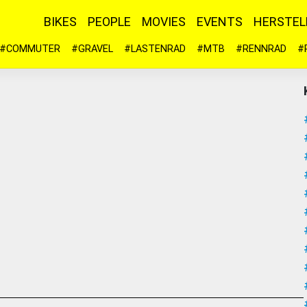
BIKES
PEOPLE
MOVIES
EVENTS
HERSTEL
#COMMUTER
#GRAVEL
#LASTENRAD
#MTB
#RENNRAD
#