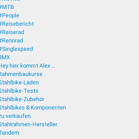
#MTB
#People
#Reisebericht
#Reiserad
#Rennrad
#Singlespeed
BMX
Hey hier kommt Alex …
Rahmenbaukurse
Stahlbike-Läden
Stahlbike-Tests
Stahlbike-Zubehör
Stahlbikes & Komponenten
zu verkaufen
Stahlrahmen-Hersteller
Tandem