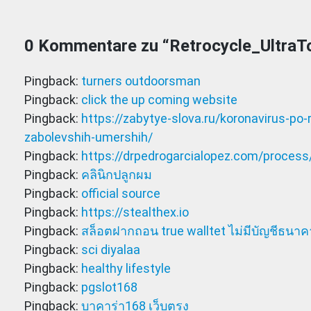
0 Kommentare zu “
Retrocycle_UltraT
Pingback:
turners outdoorsman
Pingback:
click the up coming website
Pingback:
https://zabytye-slova.ru/koronavirus-po-
zabolevshih-umershih/
Pingback:
https://drpedrogarcialopez.com/process
Pingback:
คลินิกปลูกผม
Pingback:
official source
Pingback:
https://stealthex.io
Pingback:
สล็อตฝากถอน true walltet ไม่มีบัญชีธนา
Pingback:
sci diyalaa
Pingback:
healthy lifestyle
Pingback:
pgslot168
Pingback:
บาคาร่า168 เว็บตรง