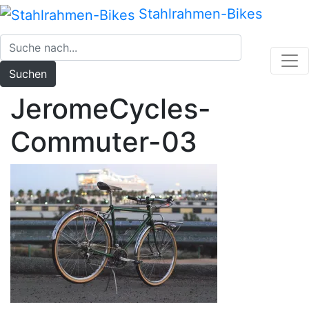
Zum
Stahlrahmen-Bikes
Inhalt
springen
Suchen
JeromeCycles-
Commuter-03