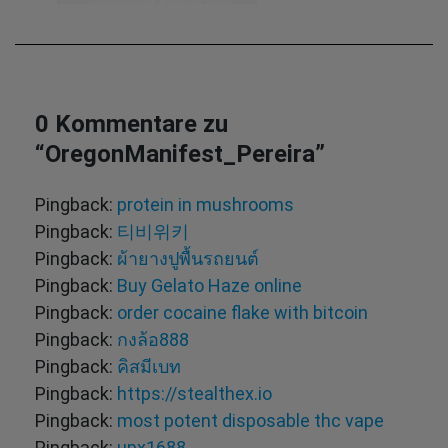
0 Kommentare zu
“
OregonManifest_Pereira
”
Pingback:
protein in mushrooms
Pingback:
티비위키
Pingback:
ผ้ายางปูพื้นรถยนต์
Pingback:
Buy Gelato Haze online
Pingback:
order cocaine flake with bitcoin
Pingback:
กงล้อ888
Pingback:
คิสมีเบท
Pingback:
https://stealthex.io
Pingback:
most potent disposable thc vape
Pingback:
upx1688