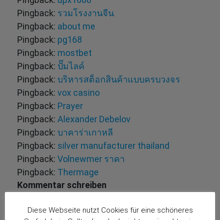
Pingback:
รวมโรงงานจีน
Pingback:
about me
Pingback:
pg168
Pingback:
mostbet
Pingback:
ปั๊มไลค์
Pingback:
บริหารสต็อกสินค้าแบบครบวงจร
Pingback:
vox casino
Pingback:
Prayer
Pingback:
Alexander Debelov
Pingback:
บาคาร่าเกาหลี
Pingback:
silver manufacturer thailand
Pingback:
Volnewmer ราคา
Pingback:
Thermage
Kommentar schreiben
Deine E-Mail-Adresse wird nicht veröffentlicht.
Diese Webseite nutzt Cookies für eine schöneres
Erforderliche Felder sind mit
*
markiert