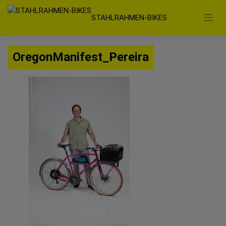
Zum
STAHLRAHMEN-BIKES
Inhalt
springen
OregonManifest_Pereira