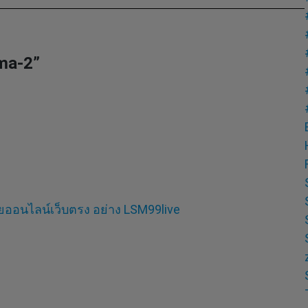
ma-2
”
ยออนไลน์เว็บตรง อย่าง LSM99live