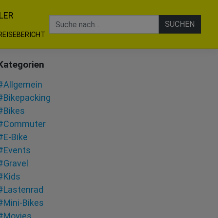
LER
SUCHEN
REISEBERICHT
Kategorien
#Allgemein
#Bikepacking
#Bikes
#Commuter
#E-Bike
#Events
#Gravel
#Kids
#Lastenrad
#Mini-Bikes
#Movies