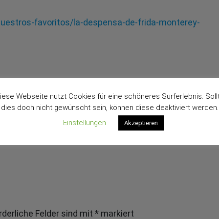
estros-favoritos/la-despensa-de-frida-monterey-
iese Webseite nutzt Cookies für eine schöneres Surferlebnis. Soll
น แทงบอล แทงหวย
dies doch nicht gewünscht sein, können diese deaktiviert werden.
Einstellungen
Akzeptieren
rderliche Felder sind mit
*
markiert