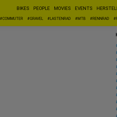
BIKES
PEOPLE
MOVIES
EVENTS
HERSTEL
#COMMUTER
#GRAVEL
#LASTENRAD
#MTB
#RENNRAD
#