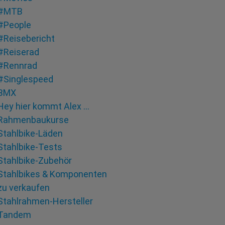
#MTB
#People
#Reisebericht
#Reiserad
#Rennrad
#Singlespeed
BMX
Hey hier kommt Alex …
Rahmenbaukurse
Stahlbike-Läden
Stahlbike-Tests
Stahlbike-Zubehör
Stahlbikes & Komponenten
zu verkaufen
Stahlrahmen-Hersteller
Tandem