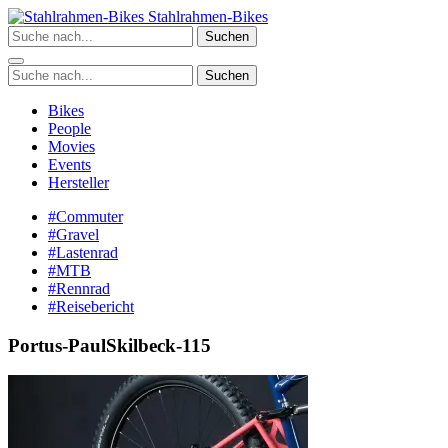
Zum
Stahlrahmen-Bikes
Inhalt
Suchen
springen
Suchen
Bikes
People
Movies
Events
Hersteller
#Commuter
#Gravel
#Lastenrad
#MTB
#Rennrad
#Reisebericht
Portus-PaulSkilbeck-115