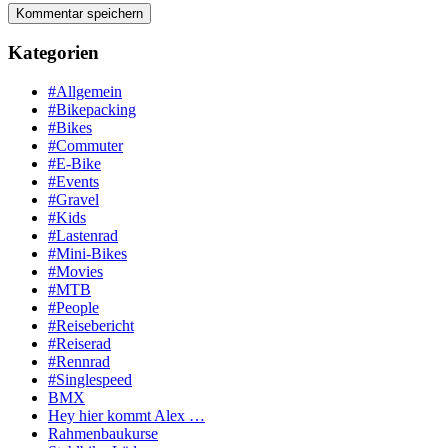
Kategorien
#Allgemein
#Bikepacking
#Bikes
#Commuter
#E-Bike
#Events
#Gravel
#Kids
#Lastenrad
#Mini-Bikes
#Movies
#MTB
#People
#Reisebericht
#Reiserad
#Rennrad
#Singlespeed
BMX
Hey hier kommt Alex …
Rahmenbaukurse