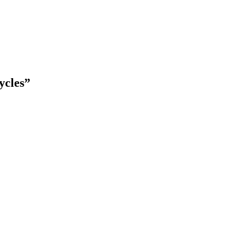
ycles
”