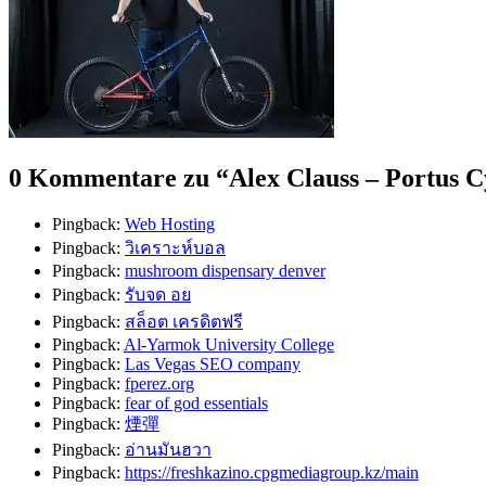
0 Kommentare zu “
Alex Clauss – Portus C
Pingback:
Web Hosting
Pingback:
วิเคราะห์บอล
Pingback:
mushroom dispensary denver​
Pingback:
รับจด อย
Pingback:
สล็อต เครดิตฟรี
Pingback:
Al-Yarmok University College
Pingback:
Las Vegas SEO company
Pingback:
fperez.org
Pingback:
fear of god essentials
Pingback:
煙彈
Pingback:
อ่านมันฮวา
Pingback:
https://freshkazino.cpgmediagroup.kz/main