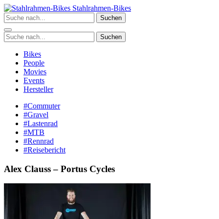
Zum
Stahlrahmen-Bikes
Inhalt
Suchen
springen
Suchen
Bikes
People
Movies
Events
Hersteller
#Commuter
#Gravel
#Lastenrad
#MTB
#Rennrad
#Reisebericht
Alex Clauss – Portus Cycles