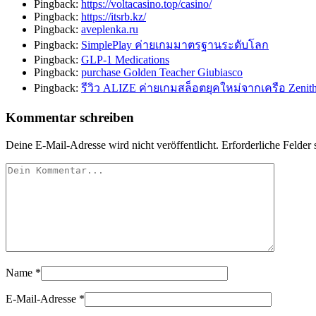
Pingback:
https://voltacasino.top/casino/
Pingback:
https://itsrb.kz/
Pingback:
aveplenka.ru
Pingback:
SimplePlay ค่ายเกมมาตรฐานระดับโลก
Pingback:
GLP-1 Medications
Pingback:
purchase Golden Teacher Giubiasco
Pingback:
รีวิว ALIZE ค่ายเกมสล็อตยุคใหม่จากเครือ Zenit
Kommentar schreiben
Deine E-Mail-Adresse wird nicht veröffentlicht.
Erforderliche Felder 
Name
*
E-Mail-Adresse
*