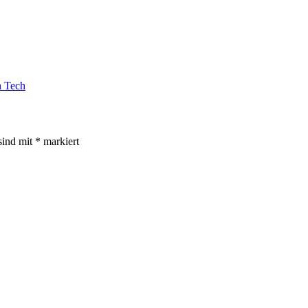
h Tech
sind mit
*
markiert