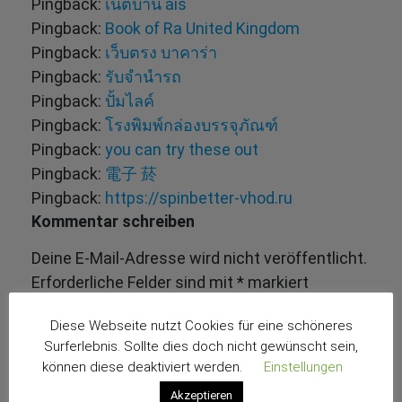
Pingback:
เน็ตบ้าน ais
Pingback:
Book of Ra United Kingdom
Pingback:
เว็บตรง บาคาร่า
Pingback:
รับจำนำรถ
Pingback:
ปั้มไลค์
Pingback:
โรงพิมพ์กล่องบรรจุภัณฑ์
Pingback:
you can try these out
Pingback:
電子 菸
Pingback:
https://spinbetter-vhod.ru
Kommentar schreiben
Deine E-Mail-Adresse wird nicht veröffentlicht.
Erforderliche Felder sind mit
*
markiert
Diese Webseite nutzt Cookies für eine schöneres
Surferlebnis. Sollte dies doch nicht gewünscht sein,
können diese deaktiviert werden.
Einstellungen
Akzeptieren