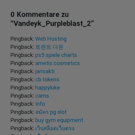
0 Kommentare zu
“
Vandeyk_Purpleblast_2
”
Pingback:
Web Hosting
Pingback:
토렌트 다운
Pingback:
ps5 spiele charts
Pingback:
ametis cosmetics
Pingback:
jarisakti
Pingback:
cb tokens
Pingback:
happyluke
Pingback:
cams
Pingback:
Info
Pingback:
สมัคร pg slot
Pingback:
buy gym equipment
Pingback:
เว็บสล็อตเว็บตรง