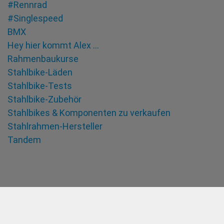
#Rennrad
#Singlespeed
BMX
Hey hier kommt Alex …
Rahmenbaukurse
Stahlbike-Läden
Stahlbike-Tests
Stahlbike-Zubehör
Stahlbikes & Komponenten zu verkaufen
Stahlrahmen-Hersteller
Tandem