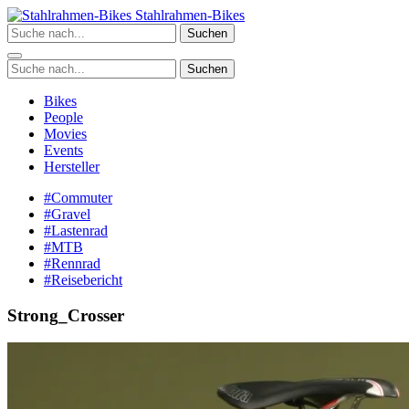
Zum
Stahlrahmen-Bikes
Inhalt
Suchen
springen
Suchen
Bikes
People
Movies
Events
Hersteller
#Commuter
#Gravel
#Lastenrad
#MTB
#Rennrad
#Reisebericht
Strong_Crosser