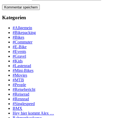
Kategorien
#Allgemein
#Bikepacking
#Bikes
#Commuter
#E-Bike
#Events
#Gravel
#Kids
#Lastenrad
#Mini-Bikes
#Movies
#MTB
#People
#Reisebericht
#Reiserad
#Rennrad
#Singlespeed
BMX
Hey hier kommt Alex …
Rahmenbaukurse