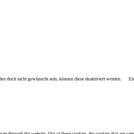
 dies doch nicht gewünscht sein, können diese deaktiviert werden.
Ei
te through the website. Out of these cookies, the cookies that are cate