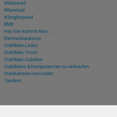
#Reiserad
#Rennrad
#Singlespeed
BMX
Hey hier kommt Alex …
Rahmenbaukurse
Stahlbike-Läden
Stahlbike-Tests
Stahlbike-Zubehör
Stahlbikes & Komponenten zu verkaufen
Stahlrahmen-Hersteller
Tandem