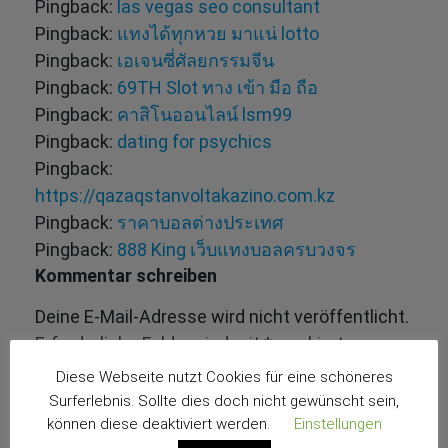
Pingback:
las vegas seo consultant
Pingback:
แทงได้ทุกหวย มาแน่ lotto
Pingback:
เอเจนซี่ศัลยกรรมจีน
Pingback:
69TH Slot ทาง เข้า มือ ถือ
Pingback:
คาสิโนออนไลน์ lsm99
Pingback:
dating for psychics
Pingback:
https://qazaqstanvoltakazino.com.kz
Pingback:
ราคาบอลต่างประเทศ
Pingback:
888 King เว็บแทงบอลครบวงจร
Kommentar schreiben
Deine E-Mail-Adresse wird nicht veröffentlicht.
Erforderliche Felder sind mit
*
markiert
Diese Webseite nutzt Cookies für eine schöneres
Surferlebnis. Sollte dies doch nicht gewünscht sein,
können diese deaktiviert werden.
Einstellungen