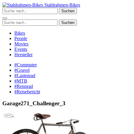
Zum
Stahlrahmen-Bikes
Inhalt
Suchen
springen
Suchen
Bikes
People
Movies
Events
Hersteller
#Commuter
#Gravel
#Lastenrad
#MTB
#Rennrad
#Reisebericht
Garage271_Challenger_3