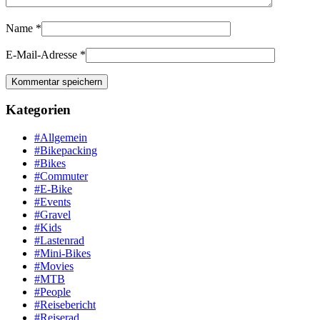
Name
*
E-Mail-Adresse
*
Kategorien
#Allgemein
#Bikepacking
#Bikes
#Commuter
#E-Bike
#Events
#Gravel
#Kids
#Lastenrad
#Mini-Bikes
#Movies
#MTB
#People
#Reisebericht
#Reiserad