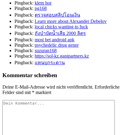
Pingback:
klem hor
Pingback:
pg168
Pingback:
ตรวจสอบสลิปโอนเงิน
Pingback:
Learn more about Alexander Debelov
Pingback:
local chicks wanting to fuck
Pingback:
ถังบำบัดน้ำเสีย 2000 ลิตร
Pingback:
most bet android apk
Pingback:
psychedelic drug genre
Pingback:
suzuran168
Pingback:
https://sol-kz.ganipartners.kz
Pingback:
แหนบกระดาน
Kommentar schreiben
Deine E-Mail-Adresse wird nicht veröffentlicht.
Erforderliche
Felder sind mit
*
markiert