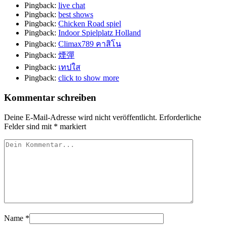
Pingback:
live chat
Pingback:
best shows
Pingback:
Chicken Road spiel
Pingback:
Indoor Spielplatz Holland
Pingback:
Climax789 คาสิโน
Pingback:
煙彈
Pingback:
เทปใส
Pingback:
click to show more
Kommentar schreiben
Deine E-Mail-Adresse wird nicht veröffentlicht.
Erforderliche
Felder sind mit
*
markiert
Name
*