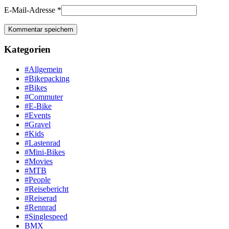
E-Mail-Adresse
*
Kategorien
#Allgemein
#Bikepacking
#Bikes
#Commuter
#E-Bike
#Events
#Gravel
#Kids
#Lastenrad
#Mini-Bikes
#Movies
#MTB
#People
#Reisebericht
#Reiserad
#Rennrad
#Singlespeed
BMX