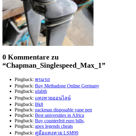
0 Kommentare zu
“
Chapman_Singlespeed_Max_1
”
Pingback:
พรมรถ
Pingback:
Buy Methadone Online Germany
Pingback:
ufabtb
Pingback:
แทงหวยออนไลน์
Pingback:
Bk8
Pingback:
packman disposable vape pen
Pingback:
Best universities in Africa
Pingback:
Buy counterfeit euro bills,
Pingback:
apex legends cheats
Pingback:
คู่มือแทงหวย LSM99