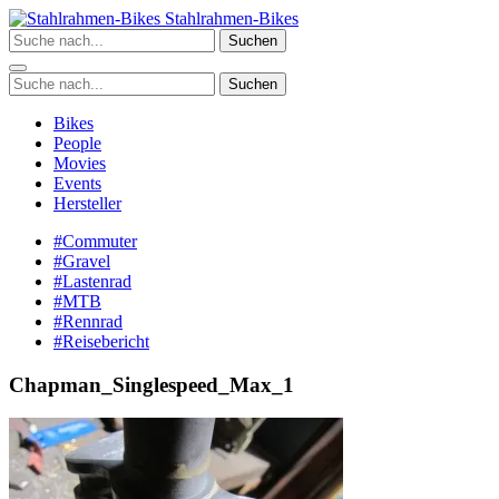
Zum
Stahlrahmen-Bikes
Inhalt
Suchen
springen
Suchen
Bikes
People
Movies
Events
Hersteller
#Commuter
#Gravel
#Lastenrad
#MTB
#Rennrad
#Reisebericht
Chapman_Singlespeed_Max_1