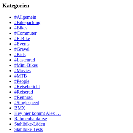
Kategorien
#Allgemein
#Bikepacking
#Bikes
#Commuter
#E-Bike
#Events
#Gravel
#Kids
#Lastenrad
#Mini-Bikes
#Movies
#MTB
#People
#Reisebericht
#Reiserad
#Rennrad
#Singlespeed
BMX
Hey hier kommt Alex …
Rahmenbaukurse
Stahlbike-Läden
Stahlbike-Tests