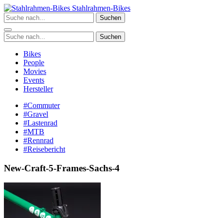
Zum
Stahlrahmen-Bikes
Inhalt
Suchen
springen
Suchen
Bikes
People
Movies
Events
Hersteller
#Commuter
#Gravel
#Lastenrad
#MTB
#Rennrad
#Reisebericht
New-Craft-5-Frames-Sachs-4