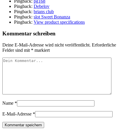
Pingback:
pg168
Pingback:
Debelov
Pingback:
brians club
Pingback:
slot Sweet Bonanza
Pingback:
View product specifications
Kommentar schreiben
Deine E-Mail-Adresse wird nicht veröffentlicht.
Erforderliche
Felder sind mit
*
markiert
Name
*
E-Mail-Adresse
*