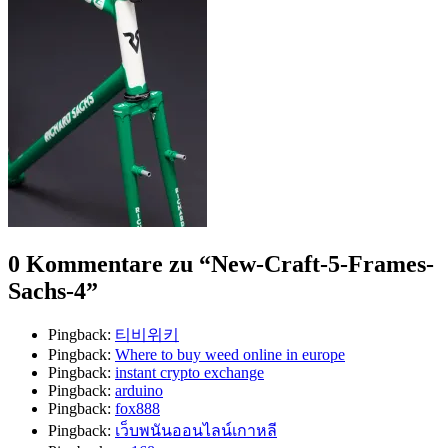
0 Kommentare zu “
New-Craft-5-Frames-
Sachs-4
”
Pingback:
티비위키
Pingback:
Where to buy weed online in europe
Pingback:
instant crypto exchange
Pingback:
arduino
Pingback:
fox888
Pingback:
เว็บพนันออนไลน์เกาหลี