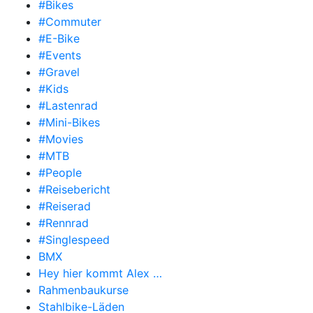
#Bikes
#Commuter
#E-Bike
#Events
#Gravel
#Kids
#Lastenrad
#Mini-Bikes
#Movies
#MTB
#People
#Reisebericht
#Reiserad
#Rennrad
#Singlespeed
BMX
Hey hier kommt Alex …
Rahmenbaukurse
Stahlbike-Läden