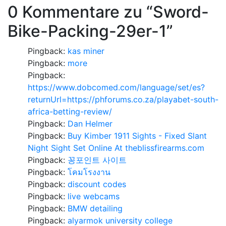
0 Kommentare zu “
Sword-
Bike-Packing-29er-1
”
Pingback:
kas miner
Pingback:
more
Pingback:
https://www.dobcomed.com/language/set/es?
returnUrl=https://phforums.co.za/playabet-south-
africa-betting-review/
Pingback:
Dan Helmer
Pingback:
Buy Kimber 1911 Sights - Fixed Slant
Night Sight Set Online At theblissfirearms.com
Pingback:
꽁포인트 사이트
Pingback:
โคมโรงงาน
Pingback:
discount codes
Pingback:
live webcams
Pingback:
BMW detailing
Pingback:
alyarmok university college