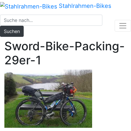
Zum
Stahlrahmen-Bikes
Inhalt
springen
Suchen
Sword-Bike-Packing-
29er-1