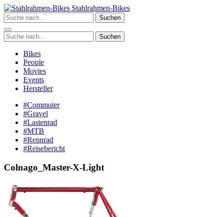
Zum
Stahlrahmen-Bikes
Inhalt
Suchen
springen
Suchen
Bikes
People
Movies
Events
Hersteller
#Commuter
#Gravel
#Lastenrad
#MTB
#Rennrad
#Reisebericht
Colnago_Master-X-Light