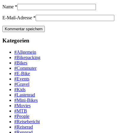
Name
*
E-Mail-Adresse
*
Kategorien
#Allgemein
#Bikepacking
#Bikes
#Commuter
#E-Bike
#Events
#Gravel
#Kids
#Lastenrad
#Mini-Bikes
#Movies
#MTB
#People
#Reisebericht
#Reiserad
#Rennrad