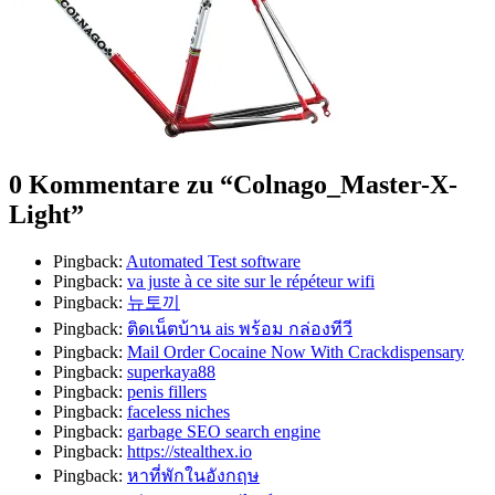
0 Kommentare zu “
Colnago_Master-X-
Light
”
Pingback:
Automated Test software
Pingback:
va juste à ce site sur le répéteur wifi
Pingback:
뉴토끼
Pingback:
ติดเน็ตบ้าน ais พร้อม กล่องทีวี
Pingback:
Mail Order Cocaine Now With Crackdispensary
Pingback:
superkaya88
Pingback:
penis fillers
Pingback:
faceless niches
Pingback:
garbage SEO search engine
Pingback:
https://stealthex.io
Pingback:
หาที่พักในอังกฤษ