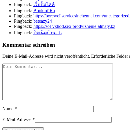
Pingback:
เว็บปั้มไลค์
Pingback:
Book of Ra
Pingback:
https://borewellservicesinchennai.com/uncategori
Pingback:
beteazy24
Pingback:
https://sol-vkhod.seo-prodvizhenie-almaty.kz
Pingback:
ติดเน็ตบ้าน ais
Kommentar schreiben
Deine E-Mail-Adresse wird nicht veröffentlicht.
Erforderliche Felder 
Name
*
E-Mail-Adresse
*