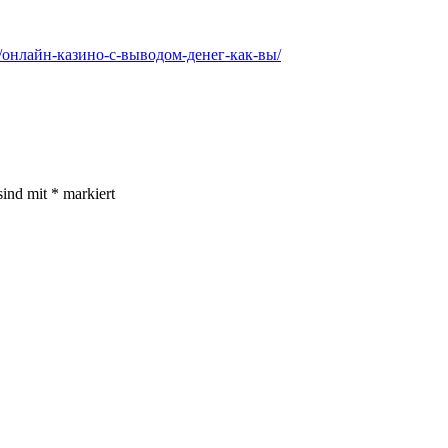
zed/онлайн‑казино-с-выводом-денег-как-вы/
sind mit
*
markiert