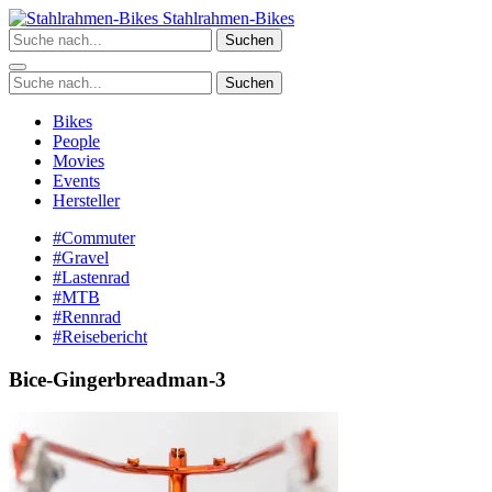
Zum
Stahlrahmen-Bikes
Inhalt
Suchen
springen
Suchen
Bikes
People
Movies
Events
Hersteller
#Commuter
#Gravel
#Lastenrad
#MTB
#Rennrad
#Reisebericht
Bice-Gingerbreadman-3