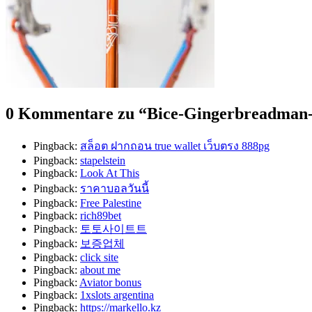
0 Kommentare zu “
Bice-Gingerbreadman
Pingback:
สล็อต ฝากถอน true wallet เว็บตรง 888pg
Pingback:
stapelstein
Pingback:
Look At This
Pingback:
ราคาบอลวันนี้
Pingback:
Free Palestine
Pingback:
rich89bet
Pingback:
토토사이트트
Pingback:
보증업체
Pingback:
click site
Pingback:
about me
Pingback:
Aviator bonus
Pingback:
1xslots argentina
Pingback:
https://markello.kz