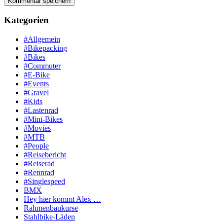
Kategorien
#Allgemein
#Bikepacking
#Bikes
#Commuter
#E-Bike
#Events
#Gravel
#Kids
#Lastenrad
#Mini-Bikes
#Movies
#MTB
#People
#Reisebericht
#Reiserad
#Rennrad
#Singlespeed
BMX
Hey hier kommt Alex …
Rahmenbaukurse
Stahlbike-Läden