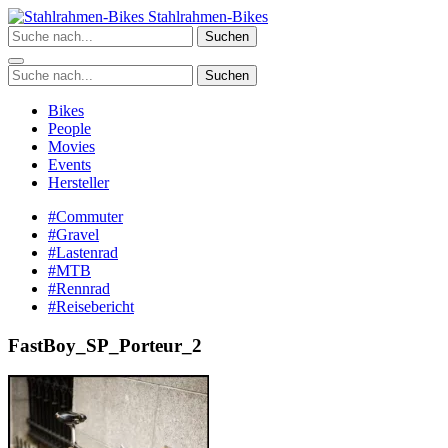
Zum
Stahlrahmen-Bikes
Inhalt
Suchen
springen
Suchen
Bikes
People
Movies
Events
Hersteller
#Commuter
#Gravel
#Lastenrad
#MTB
#Rennrad
#Reisebericht
FastBoy_SP_Porteur_2