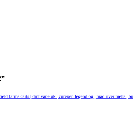
2
”
field farms carts | dmt vape uk | curepen legend og | mad river melts | 