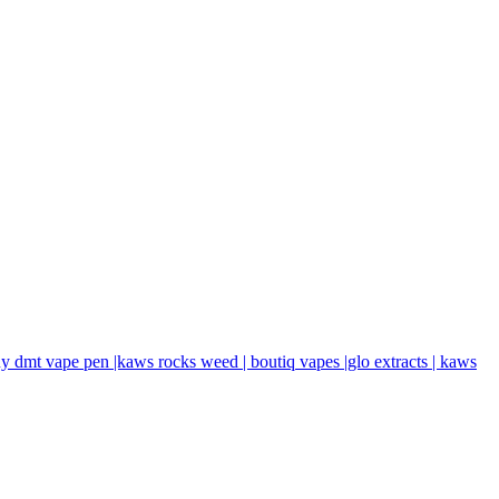
buy dmt vape pen |kaws rocks weed | boutiq vapes |glo extracts | kaws