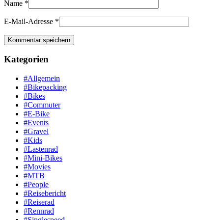
Name
*
E-Mail-Adresse
*
Kategorien
#Allgemein
#Bikepacking
#Bikes
#Commuter
#E-Bike
#Events
#Gravel
#Kids
#Lastenrad
#Mini-Bikes
#Movies
#MTB
#People
#Reisebericht
#Reiserad
#Rennrad
#Singlespeed