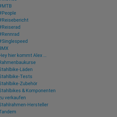
#MTB
#People
#Reisebericht
#Reiserad
#Rennrad
#Singlespeed
BMX
Hey hier kommt Alex …
Rahmenbaukurse
Stahlbike-Läden
Stahlbike-Tests
Stahlbike-Zubehör
Stahlbikes & Komponenten
zu verkaufen
Stahlrahmen-Hersteller
Tandem