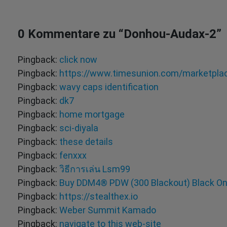
0 Kommentare zu “
Donhou-Audax-2
”
Pingback:
click now
Pingback:
https://www.timesunion.com/marketplac
Pingback:
wavy caps identification​
Pingback:
dk7
Pingback:
home mortgage
Pingback:
sci-diyala
Pingback:
these details
Pingback:
fenxxx
Pingback:
วิธีการเล่น Lsm99
Pingback:
Buy DDM4® PDW (300 Blackout) Black On
Pingback:
https://stealthex.io
Pingback:
Weber Summit Kamado
Pingback:
navigate to this web-site