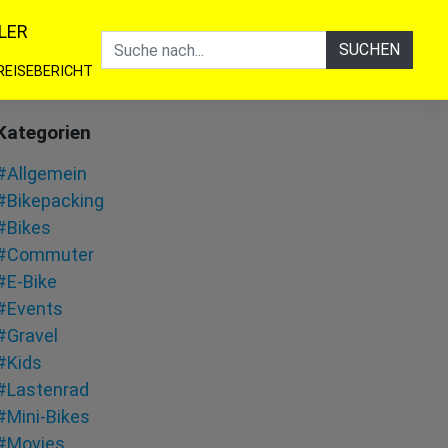
LER
SUCHEN
REISEBERICHT
Kategorien
#Allgemein
#Bikepacking
#Bikes
#Commuter
#E-Bike
#Events
#Gravel
#Kids
#Lastenrad
#Mini-Bikes
#Movies