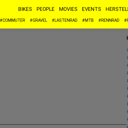
BIKES
PEOPLE
MOVIES
EVENTS
HERSTEL
#COMMUTER
#GRAVEL
#LASTENRAD
#MTB
#RENNRAD
#