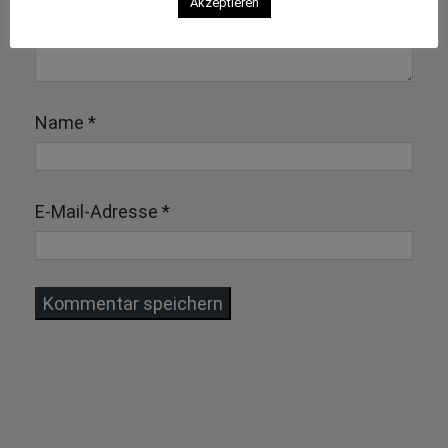
Akzeptieren
Name
*
E-Mail-Adresse
*