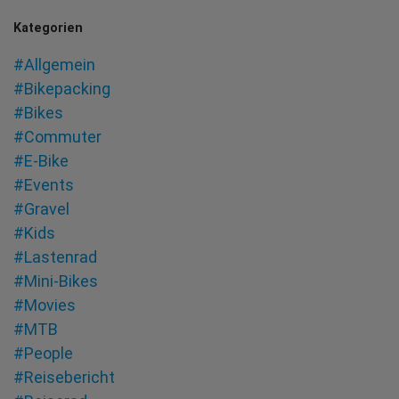
Kategorien
#Allgemein
#Bikepacking
#Bikes
#Commuter
#E-Bike
#Events
#Gravel
#Kids
#Lastenrad
#Mini-Bikes
#Movies
#MTB
#People
#Reisebericht