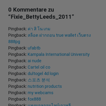
0 Kommentare zu
“
Fixie_BettyLeeds_2011
”
Pingback:
ค่า สิ โน เกม
Pingback:
สล็อต ฝากถอน true wallet เว็บตรง
888pg
Pingback:
ufabtb
Pingback:
Kampala International University
Pingback:
ai nude
Pingback:
Cartel oil co
Pingback:
dultogel 4d login
Pingback:
스포츠 분석
Pingback:
nutrition products
Pingback:
my webcams
Pingback:
fox888
Pingback:
แทงบอลออนไลน์เกาหลี