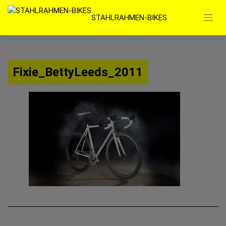
Zum
STAHLRAHMEN-BIKES
Inhalt
springen
Fixie_BettyLeeds_2011