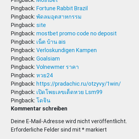
Pingback:
Fortune Rabbit Brazil
Pingback:
พัดลมอุตสาหกรรม
Pingback:
site
Pingback:
mostbet promo code no deposit
Pingback:
เน็ต บ้าน ais
Pingback:
Verloskundigen Kampen
Pingback:
Goalsiam
Pingback:
Volnewmer ราคา
Pingback:
หวย24
Pingback:
https://pradachic.ru/otzyvy/1win/
Pingback:
เปิดโพยเลขเด็ดหวย Lsm99
Pingback:
โดจิน
Kommentar schreiben
Deine E-Mail-Adresse wird nicht veröffentlicht.
Erforderliche Felder sind mit
*
markiert