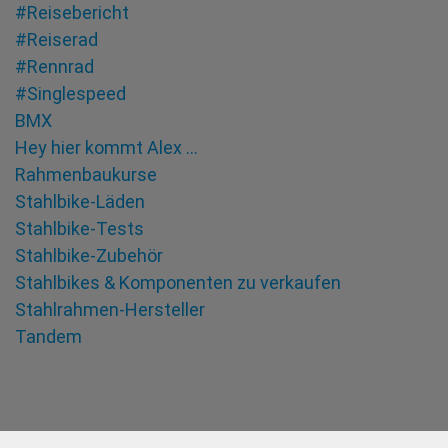
#Reisebericht
#Reiserad
#Rennrad
#Singlespeed
BMX
Hey hier kommt Alex …
Rahmenbaukurse
Stahlbike-Läden
Stahlbike-Tests
Stahlbike-Zubehör
Stahlbikes & Komponenten zu verkaufen
Stahlrahmen-Hersteller
Tandem