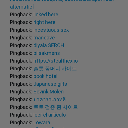
alternatief
Pingback:
linked here
Pingback:
right here
Pingback:
incestuous sex
Pingback:
mancave
Pingback:
diyala SERCH
Pingback:
pilsakmens
Pingback:
https://stealthex.io
Pingback:
슬롯 꽁머니 사이트
Pingback:
book hotel
Pingback:
Japanese girls
Pingback:
Sevink Molen
Pingback:
บาคาร่าเกาหลี
Pingback:
토토 검증 된 사이트
Pingback:
leer el artículo
Pingback:
Lowara