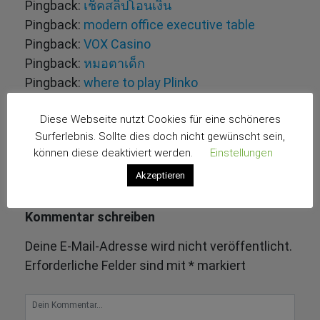
Pingback:
เช็คสลิปโอนเงิน
Pingback:
modern office executive table
Pingback:
VOX Casino
Pingback:
หมอตาเด็ก
Pingback:
where to play Plinko
Pingback:
電子 菸 推荐
Diese Webseite nutzt Cookies für eine schöneres
Pingback:
กราฟีน
Surferlebnis. Sollte dies doch nicht gewünscht sein,
Pingback:
Legacy of Dead in Nederland
können diese deaktiviert werden.
Einstellungen
Pingback:
44botox
Akzeptieren
Pingback:
เครื่องเป่าแอลกอฮอล์
Pingback:
this link
Kommentar schreiben
Deine E-Mail-Adresse wird nicht veröffentlicht.
Erforderliche Felder sind mit
*
markiert