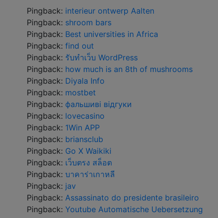
Pingback:
interieur ontwerp Aalten
Pingback:
shroom bars
Pingback:
Best universities in Africa
Pingback:
find out
Pingback:
รับทำเว็บ WordPress
Pingback:
how much is an 8th of mushrooms
Pingback:
Diyala Info
Pingback:
mostbet
Pingback:
фальшиві відгуки
Pingback:
lovecasino
Pingback:
1Win APP
Pingback:
briansclub
Pingback:
Go X Waikiki
Pingback:
เว็บตรง สล็อต
Pingback:
บาคาร่าเกาหลี
Pingback:
jav
Pingback:
Assassinato do presidente brasileiro
Pingback:
Youtube Automatische Uebersetzung