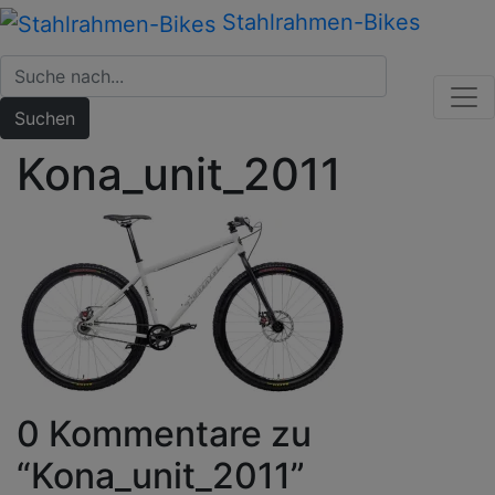
Zum
Stahlrahmen-Bikes
Inhalt
springen
Suchen
Kona_unit_2011
0 Kommentare zu
“
Kona_unit_2011
”