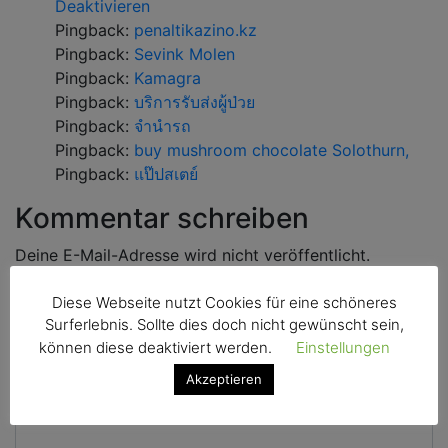
Deaktivieren
Pingback:
penaltikazino.kz
Pingback:
Sevink Molen
Pingback:
Kamagra
Pingback:
บริการรับส่งผู้ป่วย
Pingback:
จำนำรถ
Pingback:
buy mushroom chocolate Solothurn,
Pingback:
แป๊ปสเตย์
Kommentar schreiben
Deine E-Mail-Adresse wird nicht veröffentlicht.
Erforderliche Felder sind mit
*
markiert
Diese Webseite nutzt Cookies für eine schöneres
Surferlebnis. Sollte dies doch nicht gewünscht sein,
können diese deaktiviert werden.
Einstellungen
Akzeptieren