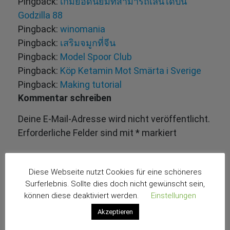
Pingback:
เกมยอดนิยมที่สามารถเล่นได้บน
Godzilla 88
Pingback:
winomania
Pingback:
เสริมจมูกที่จีน
Pingback:
Model Spoor Club
Pingback:
Köp Ketamin Mot Smärta i Sverige
Pingback:
Making tutorial
Kommentar schreiben
Deine E-Mail-Adresse wird nicht veröffentlicht.
Erforderliche Felder sind mit
*
markiert
Diese Webseite nutzt Cookies für eine schöneres
Surferlebnis. Sollte dies doch nicht gewünscht sein,
können diese deaktiviert werden.
Einstellungen
Akzeptieren