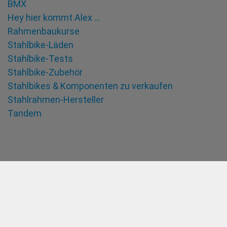
BMX
Hey hier kommt Alex …
Rahmenbaukurse
Stahlbike-Läden
Stahlbike-Tests
Stahlbike-Zubehör
Stahlbikes & Komponenten zu verkaufen
Stahlrahmen-Hersteller
Tandem