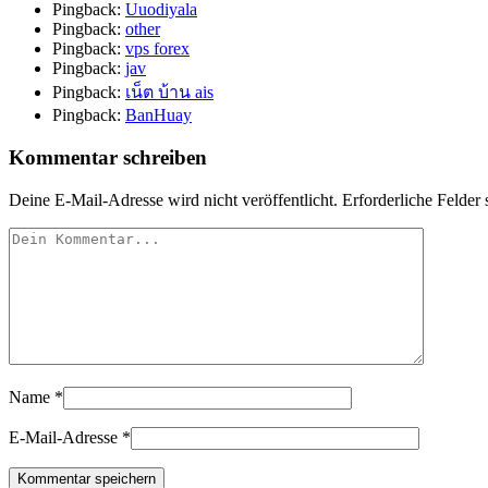
Pingback:
Uuodiyala
Pingback:
other
Pingback:
vps forex
Pingback:
jav
Pingback:
เน็ต บ้าน ais
Pingback:
BanHuay
Kommentar schreiben
Deine E-Mail-Adresse wird nicht veröffentlicht.
Erforderliche Felder 
Name
*
E-Mail-Adresse
*