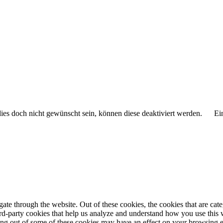
 dies doch nicht gewünscht sein, können diese deaktiviert werden.
Ei
te through the website. Out of these cookies, the cookies that are cate
hird-party cookies that help us analyze and understand how you use this
ting out of some of these cookies may have an effect on your browsing 