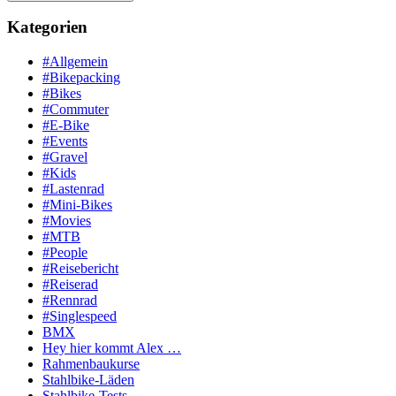
Kategorien
#Allgemein
#Bikepacking
#Bikes
#Commuter
#E-Bike
#Events
#Gravel
#Kids
#Lastenrad
#Mini-Bikes
#Movies
#MTB
#People
#Reisebericht
#Reiserad
#Rennrad
#Singlespeed
BMX
Hey hier kommt Alex …
Rahmenbaukurse
Stahlbike-Läden
Stahlbike-Tests