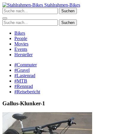
Zum
Stahlrahmen-Bikes
Inhalt
Suchen
springen
Suchen
Bikes
People
Movies
Events
Hersteller
#Commuter
#Gravel
#Lastenrad
#MTB
#Rennrad
#Reisebericht
Gallus-Klunker-1