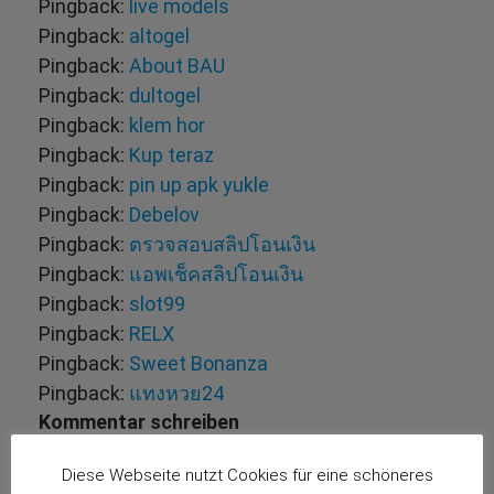
Pingback:
live models
Pingback:
altogel
Pingback:
About BAU
Pingback:
dultogel
Pingback:
klem hor
Pingback:
Kup teraz
Pingback:
pin up apk yukle
Pingback:
Debelov
Pingback:
ตรวจสอบสลิปโอนเงิน
Pingback:
แอพเช็คสลิปโอนเงิน
Pingback:
slot99
Pingback:
RELX
Pingback:
Sweet Bonanza
Pingback:
แทงหวย24
Kommentar schreiben
Deine E-Mail-Adresse wird nicht veröffentlicht.
Diese Webseite nutzt Cookies für eine schöneres