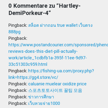
0 Kommentare zu “
Hartley-
DemiPorkeur-4
”
Pingback:
สล็อต ฝากถอน true wallet เว็บตรง
888pg
Pingback:
https://www.postandcourier.com/sponsored/phen
reviews-does-this-diet-pill-actually-
work/article_1cdbfb1a-395f-11ee-9d97-
33c51303c959.html
Pingback:
https://fishing-ua.com/proxy.php?
link=https://gg4.store/vc/
Pingback:
caluanie muelear oxidize price​
Pingback:
스포츠토토사이트 꿀팁 모음
Pingback:
ข่าวการศึกษา
Pingback:
เว็บหวยจ่าย1000