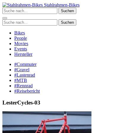
Zum
Stahlrahmen-Bikes
Inhalt
Suchen
springen
Suchen
Bikes
People
Movies
Events
Hersteller
#Commuter
#Gravel
#Lastenrad
#MTB
#Rennrad
#Reisebericht
LesterCycles-03