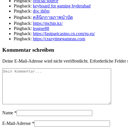
Pingback:
official source
Pingback:
keyboard for gaming hyderabad
Pingback:
đọc thêm
Pingback:
คลินิกกายภาพบำบัด
Pingback:
https://mchip.kz/
Pingback:
league88
Pingback:
https://fastparicasino.cn.com/ru-ru/
Pingback:
https://crazytimegameau.com
Kommentar schreiben
Deine E-Mail-Adresse wird nicht veröffentlicht.
Erforderliche Felder 
Name
*
E-Mail-Adresse
*