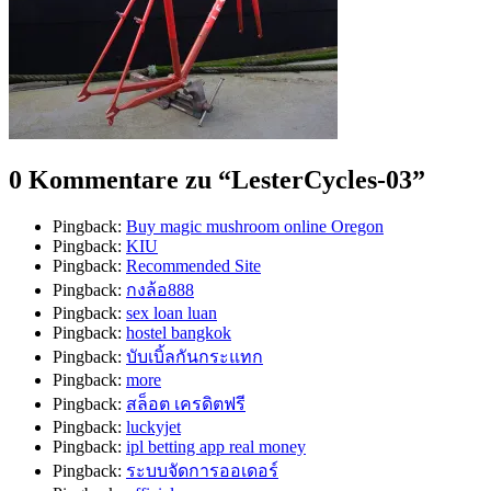
0 Kommentare zu “
LesterCycles-03
”
Pingback:
Buy magic mushroom online Oregon
Pingback:
KIU
Pingback:
Recommended Site
Pingback:
กงล้อ888
Pingback:
sex loan luan
Pingback:
hostel bangkok
Pingback:
บับเบิ้ลกันกระแทก
Pingback:
more
Pingback:
สล็อต เครดิตฟรี
Pingback:
luckyjet
Pingback:
ipl betting app real money
Pingback:
ระบบจัดการออเดอร์