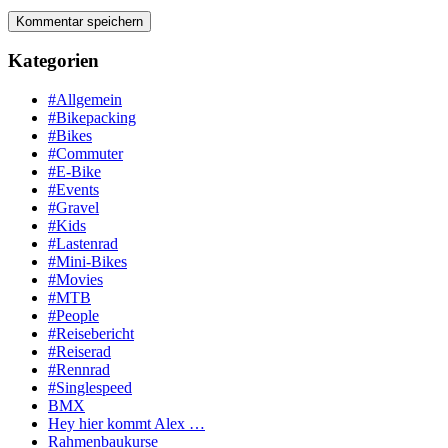
Kategorien
#Allgemein
#Bikepacking
#Bikes
#Commuter
#E-Bike
#Events
#Gravel
#Kids
#Lastenrad
#Mini-Bikes
#Movies
#MTB
#People
#Reisebericht
#Reiserad
#Rennrad
#Singlespeed
BMX
Hey hier kommt Alex …
Rahmenbaukurse