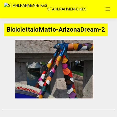
Zum
STAHLRAHMEN-BIKES
Inhalt
springen
BiciclettaioMatto-ArizonaDream-2