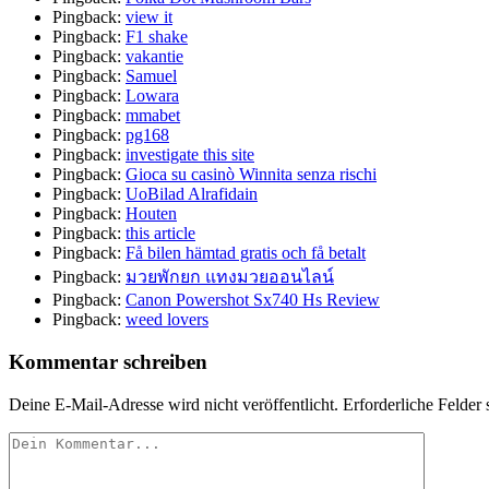
Pingback:
view it
Pingback:
F1 shake
Pingback:
vakantie
Pingback:
Samuel
Pingback:
Lowara
Pingback:
mmabet
Pingback:
pg168
Pingback:
investigate this site
Pingback:
Gioca su casinò Winnita senza rischi
Pingback:
UoBilad Alrafidain
Pingback:
Houten
Pingback:
this article
Pingback:
Få bilen hämtad gratis och få betalt
Pingback:
มวยพักยก แทงมวยออนไลน์
Pingback:
Canon Powershot Sx740 Hs Review
Pingback:
weed lovers
Kommentar schreiben
Deine E-Mail-Adresse wird nicht veröffentlicht.
Erforderliche Felder 