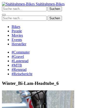
Zum
Stahlrahmen-Bikes
Inhalt
Suchen
springen
Suchen
Bikes
People
Movies
Events
Hersteller
#Commuter
#Gravel
#Lastenrad
#MTB
#Rennrad
#Reisebericht
Winter_Bi-Lam-Headtube_6