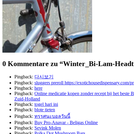
0 Kommentare zu “
Winter_Bi-Lam-Headt
Pingback:
다시보기
Pingback:
sluggers preroll https://exotichousedispensary.com/pr
Pingback:
here
Pingback:
Online medicatie kopen zonder recept bij het best
Zuid-Holland
Pingback:
togel hari ini
Pingback:
blote tieten
Pingback:
ทรรศนะบอลวันนี้
Pingback:
Buy Pro-Anavar - Beligas Online
Pingback:
Sevink Molen
Pingback:
Polka Dot Mushroom Bars