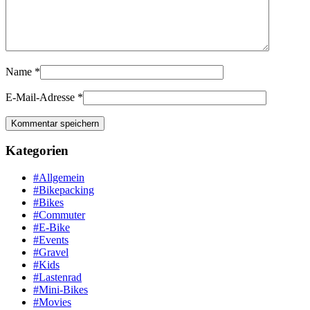
Name
*
E-Mail-Adresse
*
Kategorien
#Allgemein
#Bikepacking
#Bikes
#Commuter
#E-Bike
#Events
#Gravel
#Kids
#Lastenrad
#Mini-Bikes
#Movies