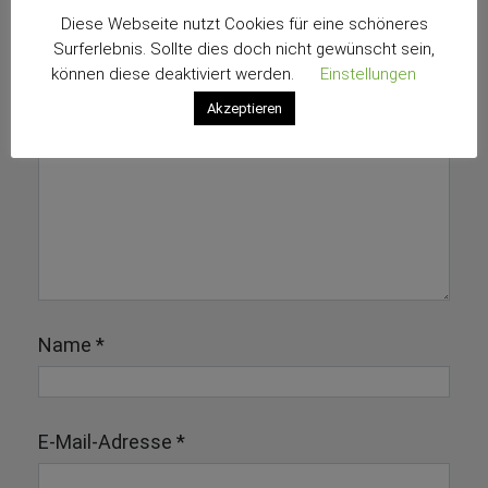
Kommentar schreiben
Diese Webseite nutzt Cookies für eine schöneres
Surferlebnis. Sollte dies doch nicht gewünscht sein,
Deine E-Mail-Adresse wird nicht veröffentlicht.
können diese deaktiviert werden.
Einstellungen
Erforderliche Felder sind mit
*
markiert
Akzeptieren
Name
*
E-Mail-Adresse
*