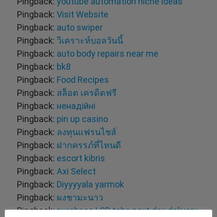
Pingback:
youtube automation niche ideas
Pingback:
Visit Website
Pingback:
auto swiper
Pingback:
วิเคราะห์บอลวันนี้
Pingback:
auto body repairs near me
Pingback:
bk8
Pingback:
Food Recipes
Pingback:
สล็อต เครดิตฟรี
Pingback:
ненадійні
Pingback:
pin up casino
Pingback:
ลงทุนแฟรนไชส์
Pingback:
ฝากครรภ์ที่ไหนดี
Pingback:
escort kibris
Pingback:
Axi Select
Pingback:
Diyyyyala yarmok
Pingback:
ผงชามะนาว
Pingback:
purchase LSD tabs next day delivery,