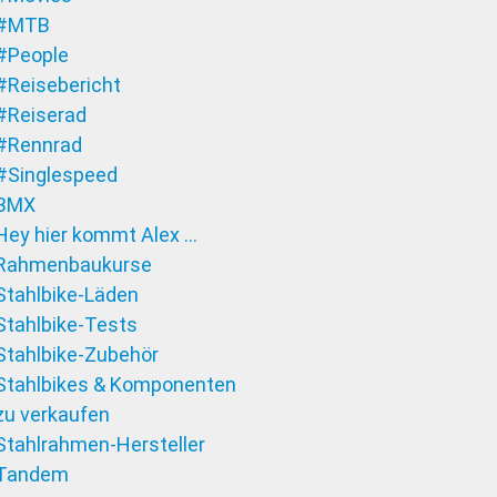
#MTB
#People
#Reisebericht
#Reiserad
#Rennrad
#Singlespeed
BMX
Hey hier kommt Alex …
Rahmenbaukurse
Stahlbike-Läden
Stahlbike-Tests
Stahlbike-Zubehör
Stahlbikes & Komponenten
zu verkaufen
Stahlrahmen-Hersteller
Tandem