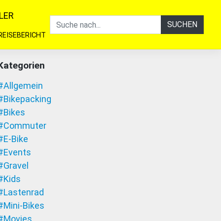
LER
SUCHEN
REISEBERICHT
Kategorien
#Allgemein
#Bikepacking
#Bikes
#Commuter
#E-Bike
#Events
#Gravel
#Kids
#Lastenrad
#Mini-Bikes
#Movies