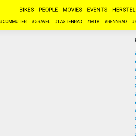
BIKES
PEOPLE
MOVIES
EVENTS
HERSTEL
#COMMUTER
#GRAVEL
#LASTENRAD
#MTB
#RENNRAD
#