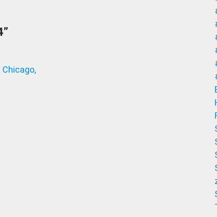
4
”
 Chicago,