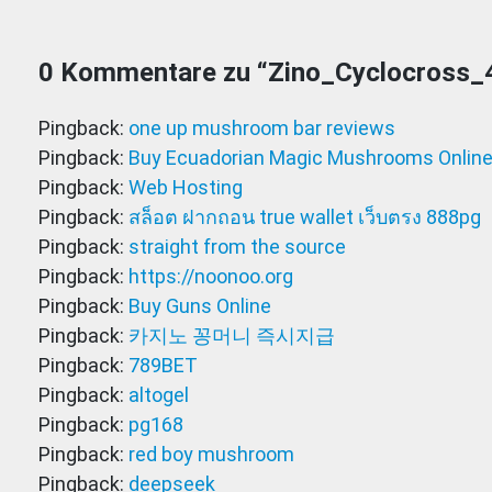
0 Kommentare zu “
Zino_Cyclocross_
Pingback:
one up mushroom bar reviews
Pingback:
Buy Ecuadorian Magic Mushrooms Online
Pingback:
Web Hosting
Pingback:
สล็อต ฝากถอน true wallet เว็บตรง 888pg
Pingback:
straight from the source
Pingback:
https://noonoo.org
Pingback:
Buy Guns Online
Pingback:
카지노 꽁머니 즉시지급
Pingback:
789BET
Pingback:
altogel
Pingback:
pg168
Pingback:
red boy mushroom
Pingback:
deepseek