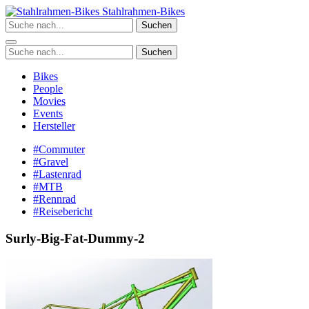
Zum
Stahlrahmen-Bikes
Inhalt
Suchen
springen
Suchen
Bikes
People
Movies
Events
Hersteller
#Commuter
#Gravel
#Lastenrad
#MTB
#Rennrad
#Reisebericht
Surly-Big-Fat-Dummy-2