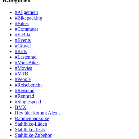
Kategorien
#Allgemein
#Bikepacking
#Bikes
#Commuter
#E-Bike
#Events
#Gravel
#Kids
#Lastenrad
#Mini-Bikes
#Movies
#MTB
#People
#Reisebericht
#Reiserad
#Rennrad
#Singlespeed
BMX
Hey hier kommt Alex …
Rahmenbaukurse
Stahlbike-Läden
Stahlbike-Tests
Stahlbike-Zubehör