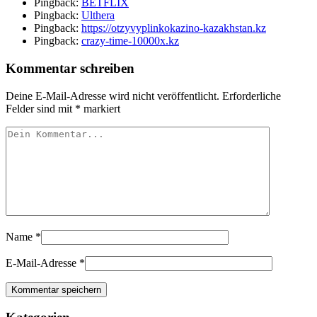
Pingback:
BETFLIX
Pingback:
Ulthera
Pingback:
https://otzyvyplinkokazino-kazakhstan.kz
Pingback:
crazy-time-10000x.kz
Kommentar schreiben
Deine E-Mail-Adresse wird nicht veröffentlicht.
Erforderliche
Felder sind mit
*
markiert
Name
*
E-Mail-Adresse
*