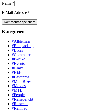
Name
*
E-Mail-Adresse
*
Kategorien
#Allgemein
#Bikepacking
#Bikes
#Commuter
#E-Bike
#Events
#Gravel
#Kids
#Lastenrad
#Mini-Bikes
#Movies
#MTB
#People
#Reisebericht
#Reiserad
#Rennrad