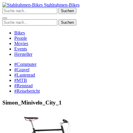
Zum
Stahlrahmen-Bikes
Inhalt
Suchen
springen
Suchen
Bikes
People
Movies
Events
Hersteller
#Commuter
#Gravel
#Lastenrad
#MTB
#Rennrad
#Reisebericht
Simon_Minivelo_City_1