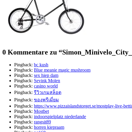
0 Kommentare zu “
Simon_Minivelo_City
Pingback:
bc kush
Pingback:
Blue meanie magic mushroom
Pingback:
sex hiep dam
Pingback:
Sevink Molen
Pingback:
casino world
Pingback:
รีวิวเกมสล็อต
Pingback:
ของพรีเมี่ยม
Pingback:
https://www.pizzaislandstorget.se/mostplay-live-bett
Pingback:
Mostbet
Pingback:
indoorspielplatz niederlande
Pingback:
rangsit89
Pingback:
horren kiepraam