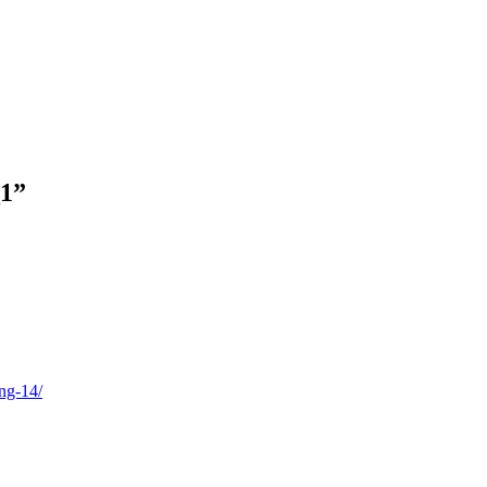
_1
”
ing-14/