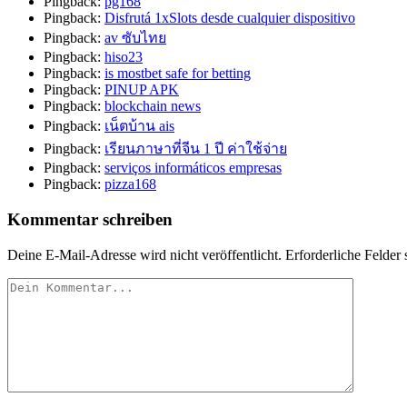
Pingback:
pg168
Pingback:
Disfrutá 1xSlots desde cualquier dispositivo
Pingback:
av ซับไทย
Pingback:
hiso23
Pingback:
is mostbet safe for betting
Pingback:
PINUP APK
Pingback:
blockchain news
Pingback:
เน็ตบ้าน ais
Pingback:
เรียนภาษาที่จีน 1 ปี ค่าใช้จ่าย
Pingback:
serviços informáticos empresas
Pingback:
pizza168
Kommentar schreiben
Deine E-Mail-Adresse wird nicht veröffentlicht.
Erforderliche Felder 