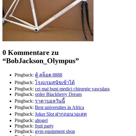
0 Kommentare zu
“
BobJackson_Olympus
”
Pingback:
ตู้ สล็อต 8888
Pingback:
โรงแรมสุนัขเข้าได้
Pingback:
cei mai buni medici chirurgie vasculara
Pingback:
order Blackberry Dream
Pingback:
ราคาบอลวันนี้
Pingback:
Best universities in Africa
Pingback:
Joker Slot ฝากถอนวอเลท
Pingback:
altogel
Pingback:
fruit party
Pingback:
gym equipment shop