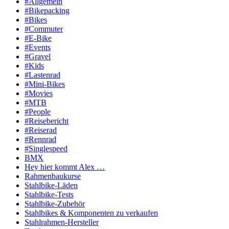
#Allgemein
#Bikepacking
#Bikes
#Commuter
#E-Bike
#Events
#Gravel
#Kids
#Lastenrad
#Mini-Bikes
#Movies
#MTB
#People
#Reisebericht
#Reiserad
#Rennrad
#Singlespeed
BMX
Hey hier kommt Alex …
Rahmenbaukurse
Stahlbike-Läden
Stahlbike-Tests
Stahlbike-Zubehör
Stahlbikes & Komponenten zu verkaufen
Stahlrahmen-Hersteller