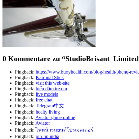
0 Kommentare zu “
StudioBrisant_Limited
Pingback:
https://www.buoyhealth.com/blog/health/phenq-revi
Pingback:
Kardinal Stick
Pingback:
visit this web-site
Pingback:
hiếp dâm trẻ em
Pingback:
live models
Pingback:
free chat
Pingback:
Telegram中文
Pingback:
healty living
Pingback:
Aviator game online
Pingback:
Aviator
Pingback:
ไฟหน้ารถยนต์โปรเจคเตอร์
Pingback:
pin-up india