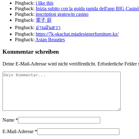
Pingback:
i like this
Pingback:
Inizia subito con la guida rapida dell'app BIG Casinò
Pingback:
inscription gratowin casino
Pingback:
電子 菸
Pingback:
อ่านมันฮวา
Pingback:
https://7k-skachat.miadesignerfurniture.kz/
Pingback:
Asian Beauties
Kommentar schreiben
Deine E-Mail-Adresse wird nicht veröffentlicht.
Erforderliche Felder 
Name
*
E-Mail-Adresse
*