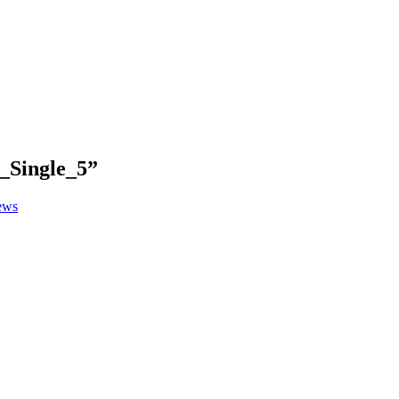
_Single_5
”
ews