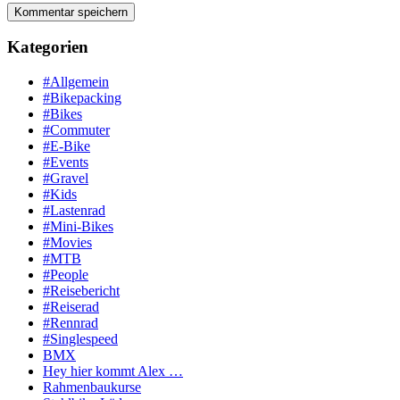
Kategorien
#Allgemein
#Bikepacking
#Bikes
#Commuter
#E-Bike
#Events
#Gravel
#Kids
#Lastenrad
#Mini-Bikes
#Movies
#MTB
#People
#Reisebericht
#Reiserad
#Rennrad
#Singlespeed
BMX
Hey hier kommt Alex …
Rahmenbaukurse