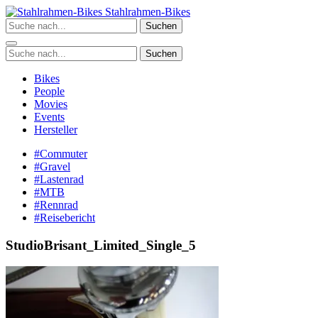
Zum
Stahlrahmen-Bikes
Inhalt
Suchen
springen
Suchen
Bikes
People
Movies
Events
Hersteller
#Commuter
#Gravel
#Lastenrad
#MTB
#Rennrad
#Reisebericht
StudioBrisant_Limited_Single_5