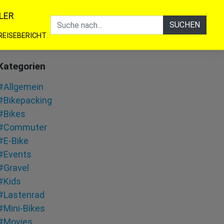
LER
SUCHEN
REISEBERICHT
Kategorien
#Allgemein
#Bikepacking
#Bikes
#Commuter
#E-Bike
#Events
#Gravel
#Kids
#Lastenrad
#Mini-Bikes
#Movies