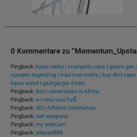
0 Kommentare zu “
Momentum_Upsta
Pingback:
kaws rocks | crumpets vape | guava gas st
curepen legend og | mad river melts | buy dmt vape 
kaws weed | georgia pie strain
Pingback:
Best universities in Africa
Pingback:
ทรรศนะบอลวันนี้
Pingback:
SEO Affiliate Domination
Pingback:
sell weapons
Pingback:
my webcam
Pingback:
jebjeed888