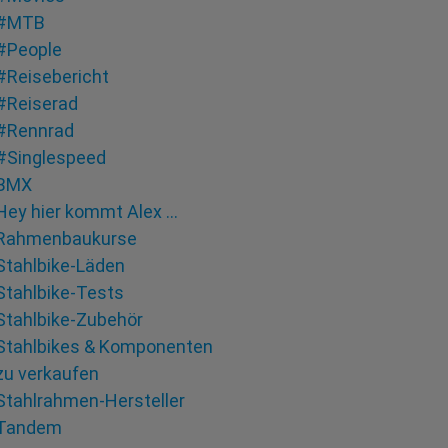
#MTB
#People
#Reisebericht
#Reiserad
#Rennrad
#Singlespeed
BMX
Hey hier kommt Alex …
Rahmenbaukurse
Stahlbike-Läden
Stahlbike-Tests
Stahlbike-Zubehör
Stahlbikes & Komponenten
zu verkaufen
Stahlrahmen-Hersteller
Tandem