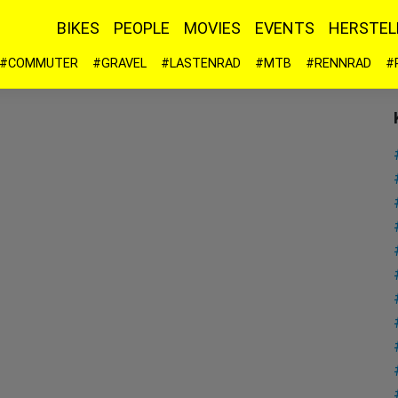
BIKES
PEOPLE
MOVIES
EVENTS
HERSTEL
#COMMUTER
#GRAVEL
#LASTENRAD
#MTB
#RENNRAD
#