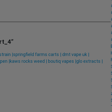
rt_4
”
rain |springfield farms carts | dmt vape uk |
pen |kaws rocks weed | boutiq vapes |glo extracts |