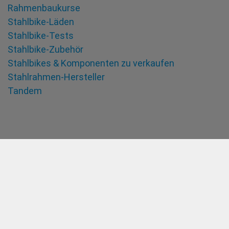
Rahmenbaukurse
Stahlbike-Läden
Stahlbike-Tests
Stahlbike-Zubehör
Stahlbikes & Komponenten zu verkaufen
Stahlrahmen-Hersteller
Tandem