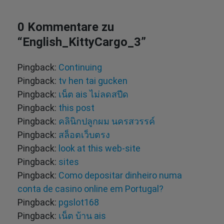
0 Kommentare zu
“
English_KittyCargo_3
”
Pingback:
Continuing
Pingback:
tv hen tai gucken
Pingback:
เน็ต ais ไม่ลดสปีด
Pingback:
this post
Pingback:
คลินิกปลูกผม นครสวรรค์
Pingback:
สล็อตเว็บตรง
Pingback:
look at this web-site
Pingback:
sites
Pingback:
Como depositar dinheiro numa
conta de casino online em Portugal?
Pingback:
pgslot168
Pingback:
เน็ต บ้าน ais