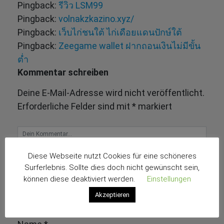
Pingback:
รีวิว LSM99
Pingback:
volnakzkazino.xyz/
Pingback:
เว็บไก่ชนใต้ ไก่เดือยแดนปักษ์ใต้
Pingback:
Zeegame wallet ฝากถอนเงินไม่มีขั้น
ต่ำ
Kommentar schreiben
Deine E-Mail-Adresse wird nicht veröffentlicht.
Erforderliche Felder sind mit
*
markiert
Diese Webseite nutzt Cookies für eine schöneres
Surferlebnis. Sollte dies doch nicht gewünscht sein,
können diese deaktiviert werden.
Einstellungen
Akzeptieren